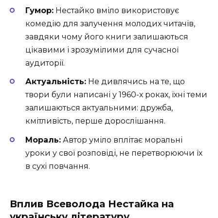
Гумор:
Нестайко вміло використовує
комедію для залучення молодих читачів,
завдяки чому його книги залишаються
цікавими і зрозумілими для сучасної
аудиторії.
Актуальність:
Не дивлячись на те, що
твори були написані у 1960-х роках, їхні теми
залишаються актуальними: дружба,
кмітливість, перше дорослішання.
Мораль:
Автор уміло вплітає моральні
уроки у свої розповіді, не перетворюючи їх
в сухі повчання.
Вплив Всеволода Нестайка на
українську літературу