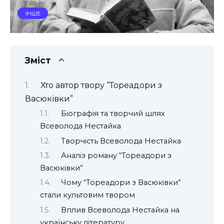
ІНШЕ
Зміст
Хто автор твору “Тореадори з
Васюківки”
Біографія та творчий шлях
Всеволода Нестайка
Творчість Всеволода Нестайка
Аналіз роману “Тореадори з
Васюківки”
Чому “Тореадори з Васюківки”
стали культовим твором
Вплив Всеволода Нестайка на
українську літературу