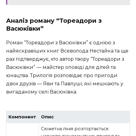
Аналіз роману “Тореадори з
Васюківки”
Роман “Тореадори з Васюківки” є однією з
найяскравіших книг Всеволода Нестайка та ще
раз підтверджує, хто автор твору “Тореадори з
Васюківки” — майстер оповіді для дітей та
юнацтва. Трилогія розповідає про пригоди
двох друзів — Яви та Павлуші, які мешкають у
вигаданому селі Васюківка.
Компонент
Опис
Сюжетна лінія розгортається