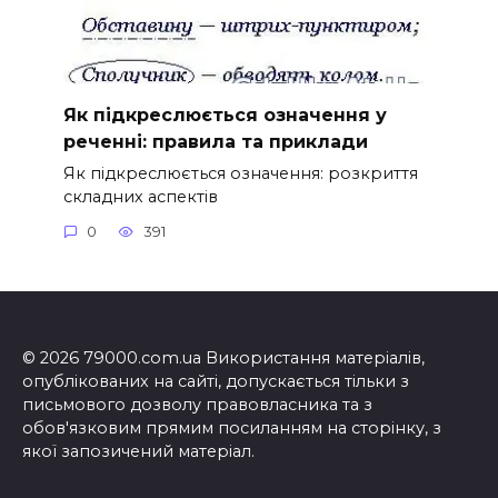
Як підкреслюється означення у
реченні: правила та приклади
Як підкреслюється означення: розкриття
складних аспектів
0
391
© 2026 79000.com.ua Використання матеріалів,
опублікованих на сайті, допускається тільки з
письмового дозволу правовласника та з
обов'язковим прямим посиланням на сторінку, з
якої запозичений матеріал.