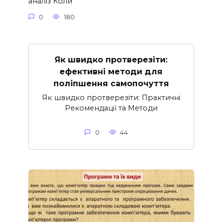
аналіз Коли
0
180
Як швидко протверезіти:
ефективні методи для
поліпшення самопочуття
Як швидко протверезіти: Практичні
Рекомендації та Методи
0
44