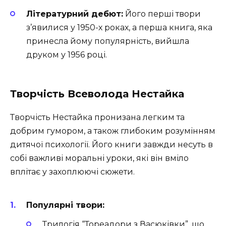
Літературний дебют:
Його перші твори
з’явилися у 1950-х роках, а перша книга, яка
принесла йому популярність, вийшла
друком у 1956 році.
Творчість Всеволода Нестайка
Творчість Нестайка пронизана легким та
добрим гумором, а також глибоким розумінням
дитячої психології. Його книги завжди несуть в
собі важливі моральні уроки, які він вміло
вплітає у захоплюючі сюжети.
Популярні твори:
Трилогія “Тореадори з Васюківки”, що