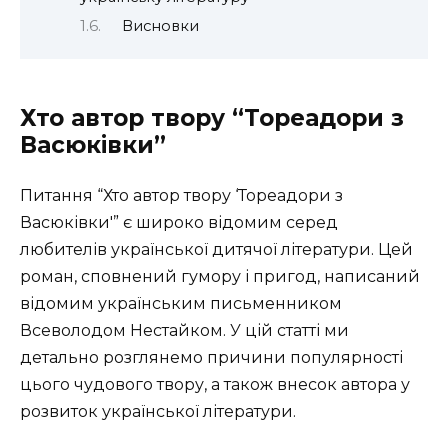
Висновки
Хто автор твору “Тореадори з
Васюківки”
Питання “Хто автор твору ‘Тореадори з
Васюківки'” є широко відомим серед
любителів української дитячої літератури. Цей
роман, сповнений гумору і пригод, написаний
відомим українським письменником
Всеволодом Нестайком. У цій статті ми
детально розглянемо причини популярності
цього чудового твору, а також внесок автора у
розвиток української літератури.