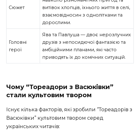
навколо різноманітних пригод та
Сюжет
витівок хлопців, їхнього життя в селі,
взаємовідносин з однолітками та
дорослими.
Ява та Павлуша — двоє нерозлучних
Головні
друзів з непосидючої фантазією та
герої
амбіційними планами, які часто
приводять їх до комічних ситуацій.
Чому “Тореадори з Васюківки”
стали культовим твором
Існує кілька факторів, які зробили “Тореадорів з
Васюківки” культовим твором серед
українських читачів: