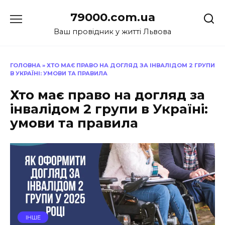
Перейти
79000.com.ua
до
вмісту
Ваш провідник у житті Львова
ГОЛОВНА
»
ХТО МАЄ ПРАВО НА ДОГЛЯД ЗА ІНВАЛІДОМ 2 ГРУПИ
В УКРАЇНІ: УМОВИ ТА ПРАВИЛА
Хто має право на догляд за
інвалідом 2 групи в Україні:
умови та правила
ІНШЕ