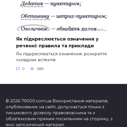
Як підкреслюється означення у
реченні: правила та приклади
Як підкреслюється означення: розкриття
складних аспектів
0
389
© 2026 79000.com.ua Використання матеріалів,
опублікованих на сайті, допускається тільки з
письмового дозволу правовласника та з
обов'язковим прямим посиланням на сторінку, з
якої запозичений матеріал.