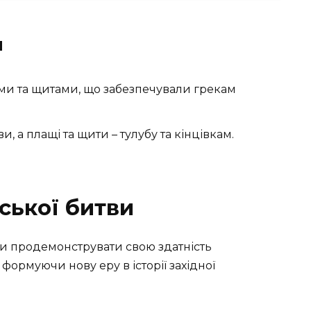
я
и та щитами, що забезпечували грекам
, а плащі та щити – тулубу та кінцівкам.
ської битви
ли продемонструвати свою здатність
 формуючи нову еру в історії західної