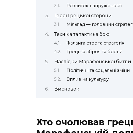
Розвиток напруженості
Герої Грецької сторони
Мільтіад — головний стратег
Техніка та тактика бою
Фаланга етос та стратегія
Грецька зброя та броня
Наслідки Марафонської битви
Політичні та соціальні зміни
Вплив на культуру
Висновок
Хто очолював грець