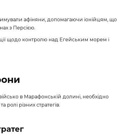
і
римували афіняни, допомагаючи іонійцям, що
нах з Персією.
іції щодо контролю над Егейським морем і
рони
військо в Марафонській долині, необхідно
а ролі різних стратегів.
тратег