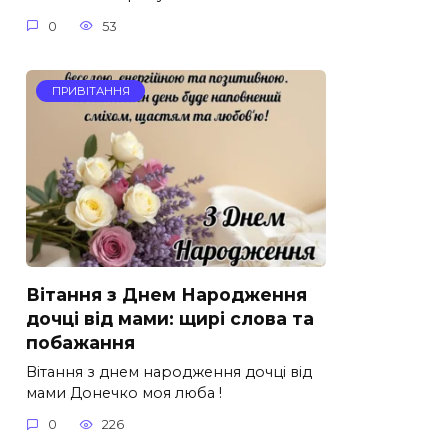
0
53
ПРИВІТАННЯ
Вітання з Днем Народження
дочці від мами: щирі слова та
побажання
Вітання з днем народження дочці від
мами Донечко моя люба !
0
226