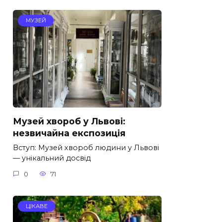
МУЗЕЙ
Музей хвороб у Львові:
незвичайна експозиція
Вступ: Музей хвороб людини у Львові
— унікальний досвід
0
71
ЦІКАВЕ