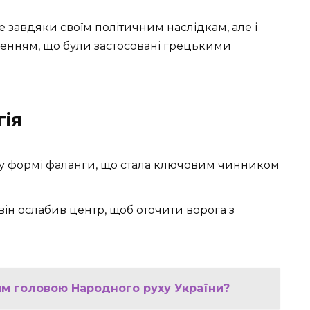
 завдяки своїм політичним наслідкам, але і
енням, що були застосовані грецькими
гія
 у формі фаланги, що стала ключовим чинником
 він ослабив центр, щоб оточити ворога з
шим головою Народного руху України?