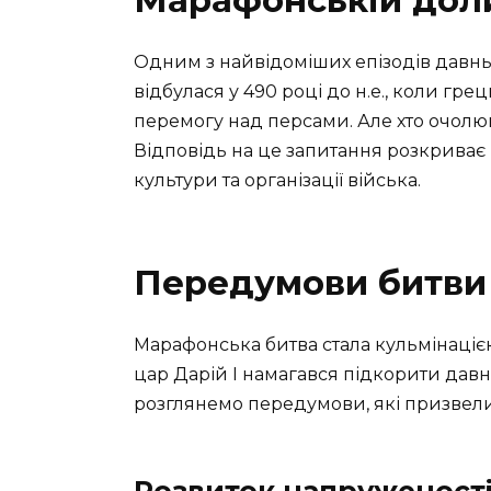
Марафонській дол
Одним з найвідоміших епізодів давньо
відбулася у 490 році до н.е., коли гре
перемогу над персами. Але хто очолю
Відповідь на це запитання розкриває
культури та організації війська.
Передумови битви
Марафонська битва стала кульмінаціє
цар Дарій I намагався підкорити давн
розглянемо передумови, які призвели