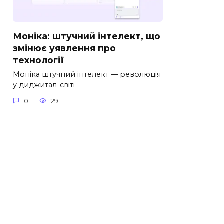
Моніка: штучний інтелект, що
змінює уявлення про
технології
Моніка штучний інтелект — революція
у диджитал-світі
0
29