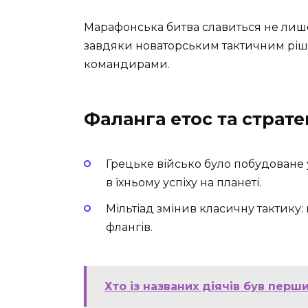
Марафонська битва славиться не лише
завдяки новаторським тактичним ріш
командирами.
Фаланга етос та страте
Грецьке військо було побудоване
в їхньому успіху на планеті.
Мільтіад змінив класичну тактику:
флангів.
Хто із названих діячів був пер