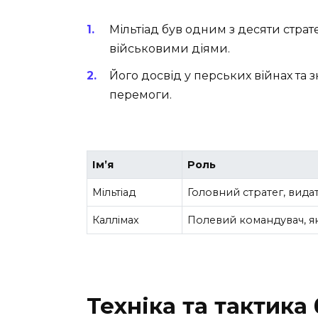
Мільтіад був одним з десяти страт
військовими діями.
Його досвід у перських війнах та
перемоги.
Ім’я
Роль
Мільтіад
Головний стратег, вида
Каллімах
Полевий командувач, як
Техніка та тактика