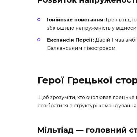
Розвиток напруженост
Іонійське повстання:
Греків підт
збільшило напруженість у відноси
Експансія Персії:
Дарій I мав амб
Балканським півостровом.
Герої Грецької сто
Щоб зрозуміти, хто очолював грецьке 
розібратися в структурі командування т
Мільтіад — головний с