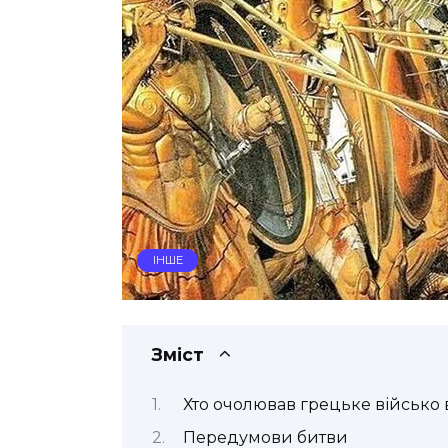
ІНШЕ
Зміст
Хто очолював грецьке військо
Передумови битви