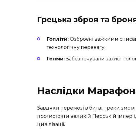
Грецька зброя та брон
Гопліти:
Озброєні важкими списам
технологічну перевагу.
Гелми:
Забезпечували захист голови
Наслідки Марафон
Завдяки перемозі в битві, греки змог
протистояти великій Перській імперії,
цивілізації.