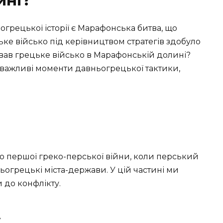
ині?
грецької історії є Марафонська битва, що
цьке військо під керівництвом стратегів здобуло
вав грецьке військо в Марафонській долині?
 важливі моменти давньогрецької тактики,
ю першої греко-перської війни, коли перський
ьогрецькі міста-держави. У цій частині ми
 до конфлікту.