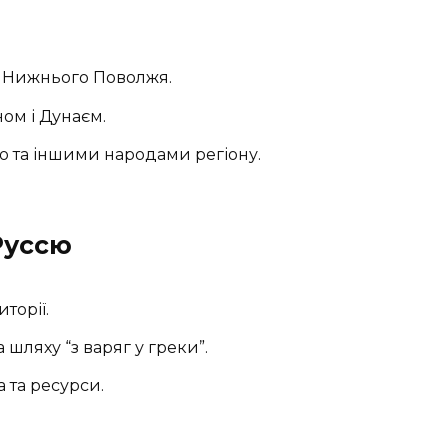
з Нижнього Поволжя.
ом і Дунаєм.
єю та іншими народами регіону.
Руссю
торії.
 шляху “з варяг у греки”.
 та ресурси.