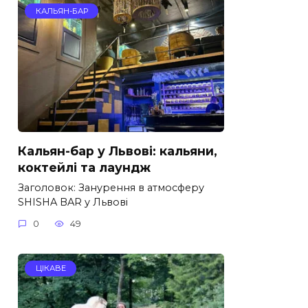
КАЛЬЯН-БАР
Кальян-бар у Львові: кальяни,
коктейлі та лаундж
Заголовок: Занурення в атмосферу
SHISHA BAR у Львові
0
49
ЦІКАВЕ