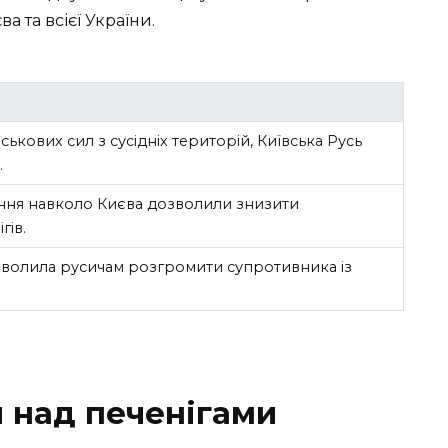
а та всієї України.
ькових сил з сусідніх територій, Київська Русь
.
ення навколо Києва дозволили знизити
гів.
зволила русичам розгромити супротивника із
 над печенігами