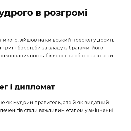
удрого в розгромі
икого, зійшов на київський престол у досить
триг і боротьби за владу із братами, його
ньополітичної стабільності та оборона країни
ег і дипломат
е як мудрий правитель, але й як видатний
печенігів стали важливим етапом у зміцненні