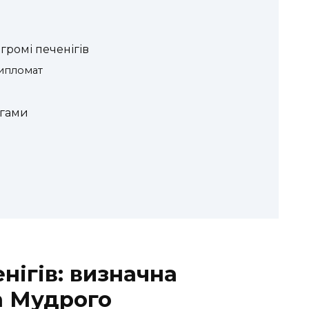
громі печенігів
дипломат
ігами
нігів: визначна
а Мудрого