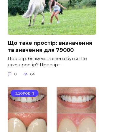
Що таке простір: визначення
та значення для 79000
Простір: безмежна сцена буття Що
таке простір? Простір –
0
64
ЗДОРОВ'Я