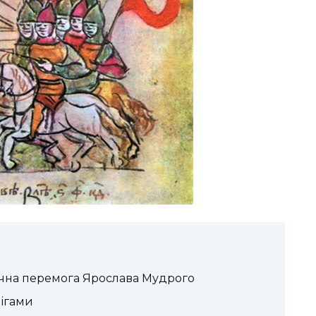
начна перемога Ярослава Мудрого
ігами