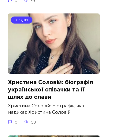
0
41
ЛЮДИ
Христина Соловій: біографія
української співачки та її
шлях до слави
Христина Соловій: Біографія, яка
надихає Христина Соловій
0
50