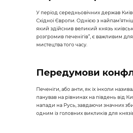
У період середньовічних держав Київс
Східної Європи. Однією з найпам’ятніш
який здійснив великий князь київськ
розгромив печенігів”, є важливим для
мистецтва того часу.
Передумови конфлі
Печеніги, або анти, як їх інколи нази
панував на рівнинах на південь від Ки
напади на Русь, завдаючи значних збит
одним із головних викликів для князів