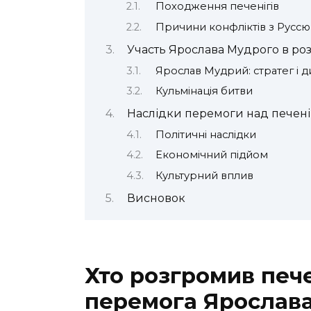
Походження печенігів
Причини конфліктів з Руссю
Участь Ярослава Мудрого в роз
Ярослав Мудрий: стратег і 
Кульмінація битви
Наслідки перемоги над печен
Політичні наслідки
Економічний підйом
Культурний вплив
Висновок
Хто розгромив пече
перемога Ярослав