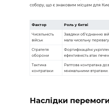
собору, що є знаковим місцем для Києв
Фактор
Роль у битві
Чисельність
Завдяки об’єднанню війс
військ
мала чисельну перевагу
Стратегія
Фортифікаційні укріпл
оборони
ефективність атак печені
Тактика
Раптова контратака до
контратаки
мінімальними втратами.
Наслідки перемоги