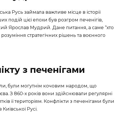
ька Русь займала важливе місце в історії
их подій цієї епохи був розгром печенігів,
ий Ярослав Мудрий. Дане питання, а саме “хто
 розуміння стратегічних рішень та воєнного
кту з печенігами
вали, були могутнім кочовим народом, що
єва. З 860-х років вони здійснювали регулярні
ків її територіям. Конфлікти з печенігами були
 Київської Русі.