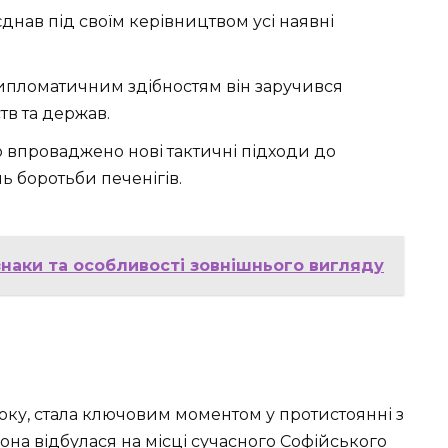
днав під своїм керівництвом усі наявні
пломатичним здібностям він заручився
тв та держав.
 впроваджено нові тактичні підходи до
ль боротьби печенігів.
знаки та особливості зовнішнього вигляду
року, стала ключовим моментом у протистоянні з
она відбулася на місці сучасного Софійського