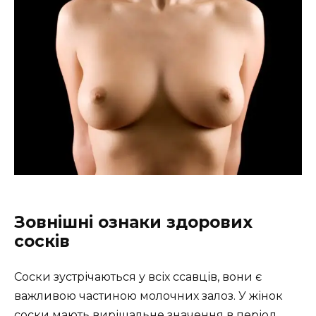
Зовнішні ознаки здорових
сосків
Соски зустрічаються у всіх ссавців, вони є
важливою частиною молочних залоз. У жінок
соски мають вирішальне значення в період