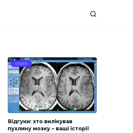
СТАТТІ
Відгуки: хто вилікував
пухлину мозку – ваші історії