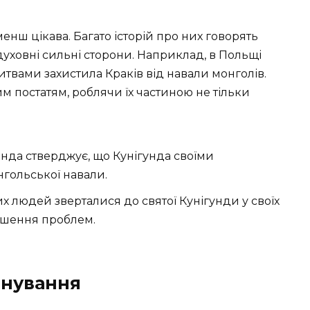
 менш цікава. Багато історій про них говорять
духовні сильні сторони. Наприклад, в Польщі
итвами захистила Краків від навали монголів.
м постатям, роблячи їх частиною не тільки
енда стверджує, що Кунігунда своїми
нгольської навали.
их людей зверталися до святої Кунігунди у своїх
рішення проблем.
анування