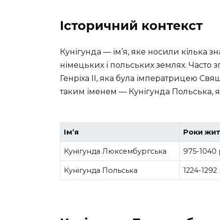
Історичний контекст
Кунігунда — ім’я, яке носили кілька зн
німецьких і польських землях. Часто
Генріха II, яка була імператрицею Свящ
таким іменем — Кунігунда Польська, яка
Ім’я
Роки жи
Кунігунда Люксембургська
975-1040 
Кунігунда Польська
1224-1292