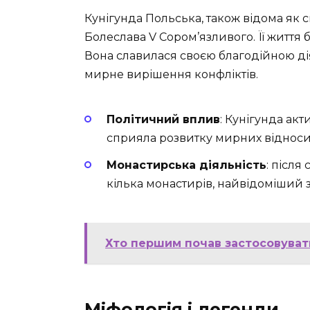
Кунігунда Польська, також відома як 
Болеслава V Сором’язливого. Її життя б
Вона славилася своєю благодійною ді
мирне вирішення конфліктів.
Політичний вплив
: Кунігунда ак
сприяла розвитку мирних віднос
Монастирська діяльність
: після
кілька монастирів, найвідоміший з
Хто першим почав застосовуват
Міфологія і легенди