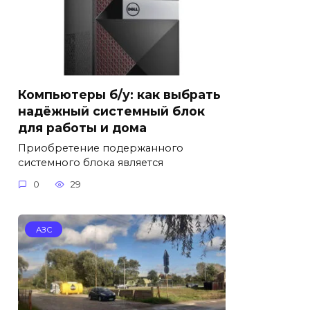
Компьютеры б/у: как выбрать
надёжный системный блок
для работы и дома
Приобретение подержанного
системного блока является
0
29
АЗС