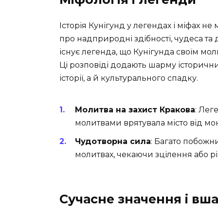
Історія Кунігунд у легендах і міфах не
про надприродні здібності, чудеса та 
існує легенда, що Кунігунда своїм мол
Ці розповіді додають шарму історични
історії, а й культурального спадку.
Молитва на захист Кракова
: Лег
молитвами врятувала місто від мо
Чудотворна сила
: Багато побожн
молитвах, чекаючи зцілення або 
Сучасне значення і вш