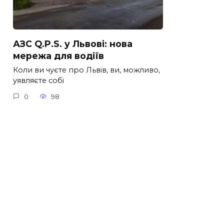
АЗС Q.P.S. у Львові: нова
мережа для водіїв
Коли ви чуєте про Львів, ви, можливо,
уявляєте собі
0
98