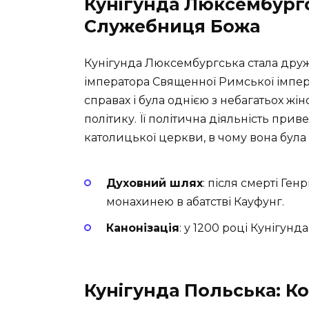
Кунігунда Люксембургс
Служебниця Божа
Кунігунда Люксембургська стала дружи
імператора Священної Римської імпері
справах і була однією з небагатьох жі
політику. Її політична діяльність приве
католицької церкви, в чому вона була
Духовний шлях
: після смерті Ген
монахинею в абатстві Кауфунг.
Канонізація
: у 1200 році Кунігунд
Кунігунда Польська: К