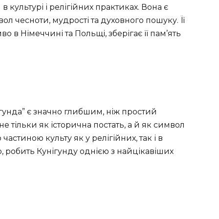
 культурі і релігійних практиках. Вона є
л чесноти, мудрості та духовного пошуку. Її
 в Німеччині та Польщі, зберігає її пам’ять
ігунда” є значно глибшим, ніж простий
не тільки як історична постать, а й як символ
о частиною культу як у релігійних, так і в
, робить Кунігунду однією з найцікавіших