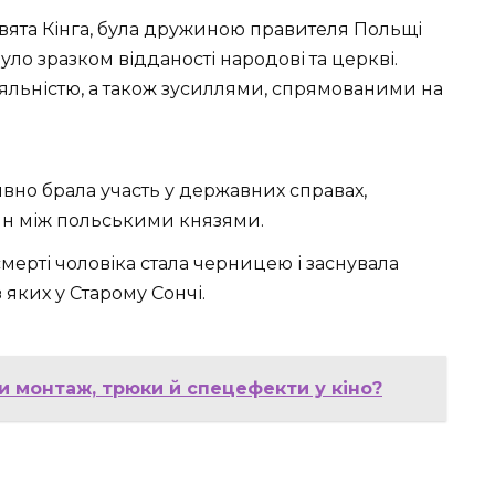
свята Кінга, була дружиною правителя Польщі
уло зразком відданості народові та церкві.
яльністю, а також зусиллями, спрямованими на
тивно брала участь у державних справах,
ин між польськими князями.
 смерті чоловіка стала черницею і заснувала
 яких у Старому Сончі.
и монтаж, трюки й спецефекти у кіно?