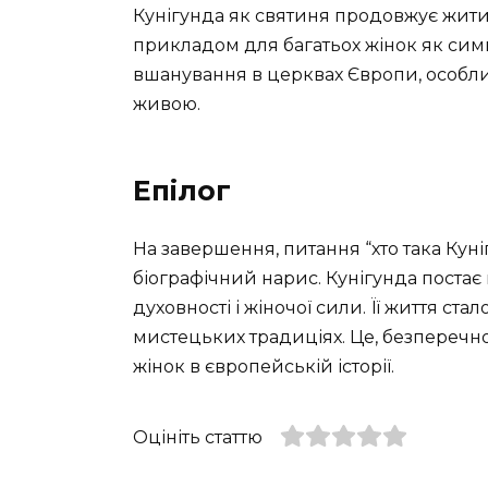
Кунігунда як святиня продовжує жити в
прикладом для багатьох жінок як симво
вшанування в церквах Європи, особливо
живою.
Епілог
На завершення, питання “хто така Кун
біографічний нарис. Кунігунда постає 
духовності і жіночої сили. Її життя стал
мистецьких традиціях. Це, безперечно
жінок в європейській історії.
Оцініть статтю