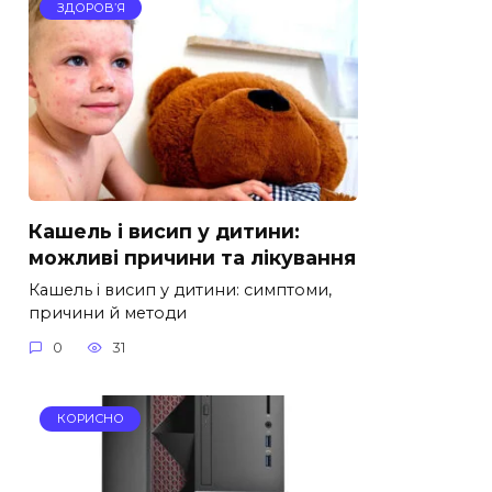
ЗДОРОВ’Я
Кашель і висип у дитини:
можливі причини та лікування
Кашель і висип у дитини: симптоми,
причини й методи
0
31
КОРИСНО