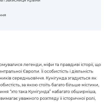
а і Захисниця Країни
ння
рмувалися легенди, міфи та правдиві історії, що
ральної Європи. Її особистість і діяльність
иків середньовіччя. Кунігунда згадується як
обистість, за якою стоїть багато більше містики,
ання “хто така Кунігунда” набагато обширніша,
вимагає уважного розгляду її історичної ролі,