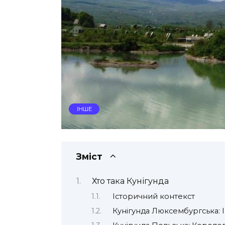
ІНШЕ
Зміст
Хто така Кунігунда
Історичний контекст
Кунігунда Люксембургська: