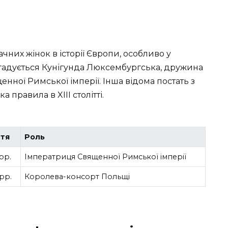
ачних жінок в історії Європи, особливо у
 згадується Кунігунда Люксембургська, дружина
енної Римської імперії. Інша відома постать з
 правила в XIII столітті.
ття
Роль
рр.
Імператриця Священної Римської імперії
 рр.
Королева-консорт Польщі