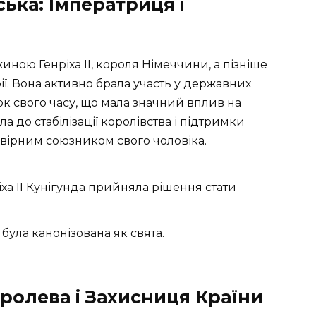
ька: Імператриця і
ною Генріха II, короля Німеччини, а пізніше
ї. Вона активно брала участь у державних
нок свого часу, що мала значний вплив на
ла до стабілізації королівства і підтримки
 вірним союзником свого чоловіка.
ріха II Кунігунда прийняла рішення стати
а була канонізована як свята.
оролева і Захисниця Країни