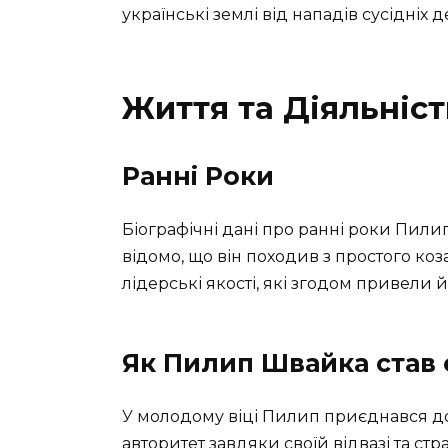
українські землі від нападів сусідніх 
Життя та Діяльніс
Ранні Роки
Біографічні дані про ранні роки Пил
відомо, що він походив з простого ко
лідерські якості, які згодом привели 
Як Пилип Швайка став
У молодому віці Пилип приєднався до
авторитет завдяки своїй відвазі та с