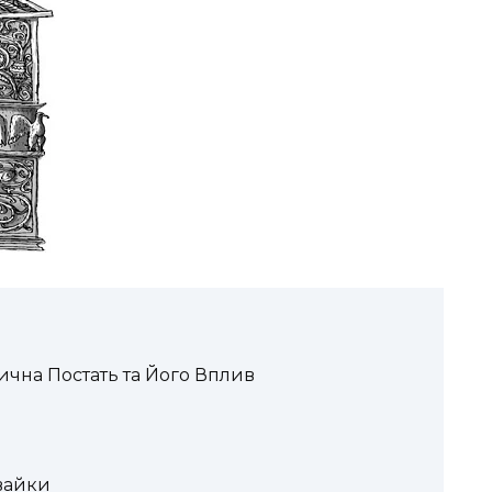
ична Постать та Його Вплив
вайки