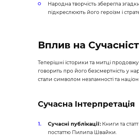
Народна творчість зберегла згадк
підкреслюють його героїзм і страт
Вплив на Сучасніс
Теперішні історики та митці продовж
говорить про його безсмертність у нар
стали символом незламності та націона
Сучасна Інтерпретація
Сучасні публікації:
Книги та статт
постаттю Пилипа Швайки.