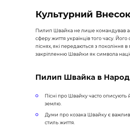
Культурний Внесо
Пилип Швайка не лише командував ар
сферу життя українців того часу. Його
піснях, які передаються з покоління в
закріпленню Швайки як символа націо
Пилип Швайка в Народн
Пісні про Швайку часто описують 
землю.
Думи про козака Швайку є важлив
стиль життя.