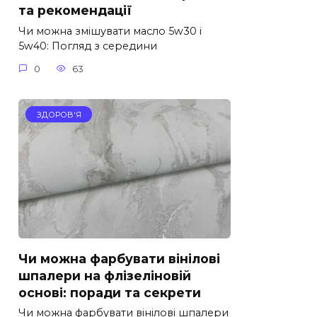
та рекомендації
Чи можна змішувати масло 5w30 і
5w40: Погляд з середини
0
63
ЗДОРОВ'Я
Чи можна фарбувати вінілові
шпалери на флізеліновій
основі: поради та секрети
Чи можна фарбувати вінілові шпалери