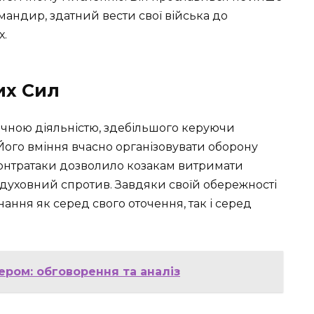
мандир, здатний вести свої війська до
х.
их Сил
ічною діяльністю, здебільшого керуючи
 Його вміння вчасно організовувати оборону
контратаки дозволило козакам витримати
 духовний спротив. Завдяки своїй обережності
нання як серед свого оточення, так і серед
ером: обговорення та аналіз