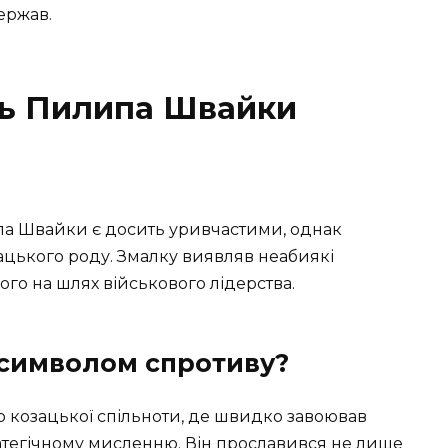
держав.
ть Пилипа Швайки
ипа Швайки є досить уривчастими, однак
зацького роду. Змалку виявляв неабиякі
його на шлях військового лідерства.
 символом спротиву?
 козацької спільноти, де швидко завоював
тратегічному мисленню. Він прославився не лише