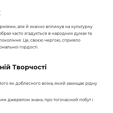
к
міями, але й значно вплинув на культурну
 образ часто згадується в народних думах та
 покоління. Це, своєю чергою, сприяло
нальної гордості.
ій Творчості
його як доблесного воїна, який захищає рідну
им джерелом знань про тогочасний побут і