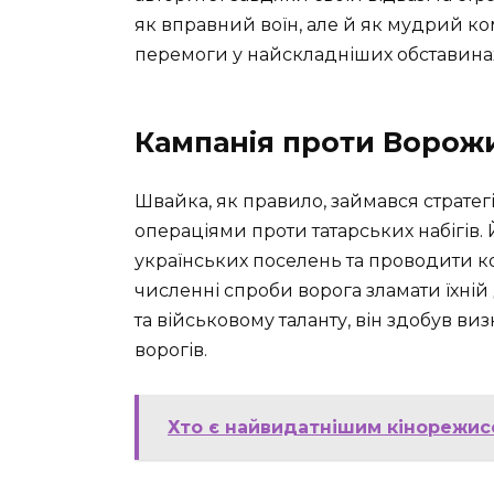
як вправний воїн, але й як мудрий ко
перемоги у найскладніших обставина
Кампанія проти Ворож
Швайка, як правило, займався стратег
операціями проти татарських набігів.
українських поселень та проводити 
численні спроби ворога зламати їхній
та військовому таланту, він здобув виз
ворогів.
Хто є найвидатнішим кінорежис