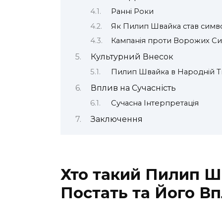
Ранні Роки
Як Пилип Швайка став симв
Кампанія проти Ворожих Си
Культурний Внесок
Пилип Швайка в Народній Т
Вплив на Сучасність
Сучасна Інтерпретація
Заключення
Хто такий Пилип Ш
Постать та Його В