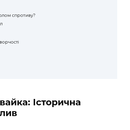
олом спротиву?
л
ворчості
вайка: Історична
плив