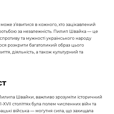
може з’явитися в кожного, хто зацікавлений
боротьбою за незалежність. Пилип Швайка — це
 спротиву та мужності українського народу
раюся розкрити багатоликий образ цього
ття, діяльність, а також культурний та
ст
ї Пилипа Швайки, важливо зрозуміти історичний
VI-XVII століттях була полем численних війн та
зацькі війська — могутня сила, що захищала