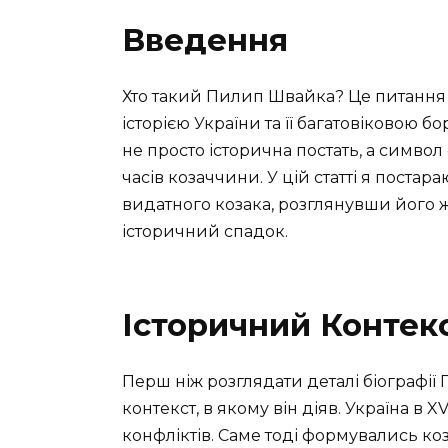
Введення
Хто такий Пилип Швайка? Це питання 
історією України та її багатовіковою 
не просто історична постать, а символ
часів козаччини. У цій статті я поста
видатного козака, розглянувши його жи
історичний спадок.
Історичний Контек
Перш ніж розглядати деталі біографі
контекст, в якому він діяв. Україна в X
конфліктів. Саме тоді формувались ко