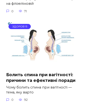
на флізеліновій
0
71
ЗДОРОВ'Я
Болить спина при вагітності:
причини та ефективні поради
Чому болить спина при вагітності —
тема, яку варто
0
92