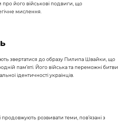
и про його військові подвиги, що
егічне мислення.
ть
ують звертатися до образу Пилипа Швайки, що
одній пам’яті. Його війська та переможні битви
льної ідентичності українців.
і продовжують розвивати теми, пов’язані з