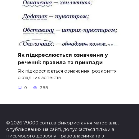
Як підкреслюється означення у
реченні: правила та приклади
Як підкреслюється означення: розкриття
складних аспектів
0
388
© 2026 79000.com.ua Використання матеріалів,
опублікованих на сайті, допускається тільки з
письмового дозволу правовласника та з