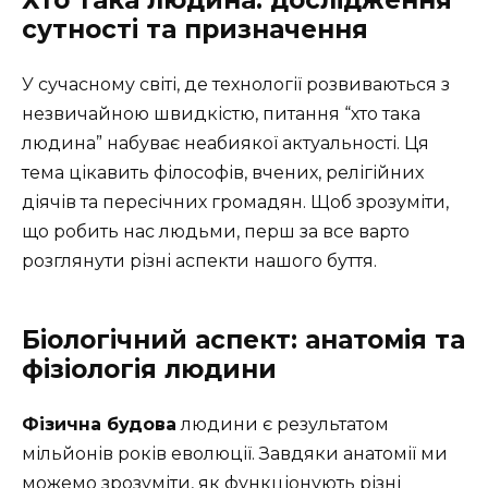
Хто така людина: дослідження
сутності та призначення
У сучасному світі, де технології розвиваються з
незвичайною швидкістю, питання “хто така
людина” набуває неабиякої актуальності. Ця
тема цікавить філософів, вчених, релігійних
діячів та пересічних громадян. Щоб зрозуміти,
що робить нас людьми, перш за все варто
розглянути різні аспекти нашого буття.
Біологічний аспект: анатомія та
фізіологія людини
Фізична будова
людини є результатом
мільйонів років еволюції. Завдяки анатомії ми
можемо зрозуміти, як функціонують різні