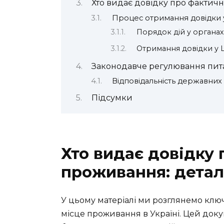
Хто видає довідку про фактич
Процес отримання довідки у
Порядок дій у органа
Отримання довідки у
Законодавче регулювання пит
Відповідальність державних 
Підсумки
Хто видає довідку
проживання: детал
У цьому матеріалі ми розглянемо клю
місце проживання в Україні. Цей док