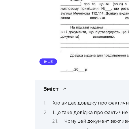
ІНШЕ
Зміст
Хто видає довідку про фактич
Що таке довідка про фактичне
Чому цей документ важлив