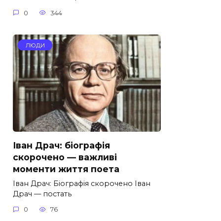
0
344
ЛЮДИ
Іван Драч: біографія
скорочено — важливі
моменти життя поета
Іван Драч: Біографія скорочено Іван
Драч — постать
0
76