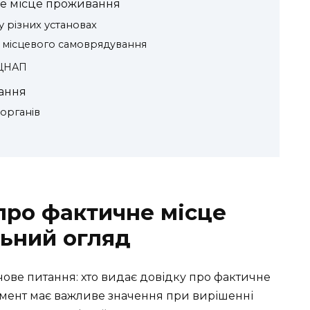
не місце проживання
 різних установах
х місцевого самоврядування
 ЦНАП
ання
органів
 про фактичне місце
ьний огляд
чове питання: хто видає довідку про фактичне
умент має важливе значення при вирішенні