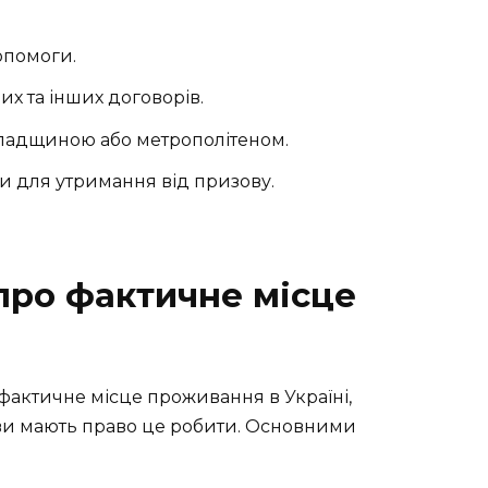
опомоги.
х та інших договорів.
спадщиною або метрополітеном.
и для утримання від призову.
 про фактичне місце
 фактичне місце проживання в Україні,
нови мають право це робити. Основними