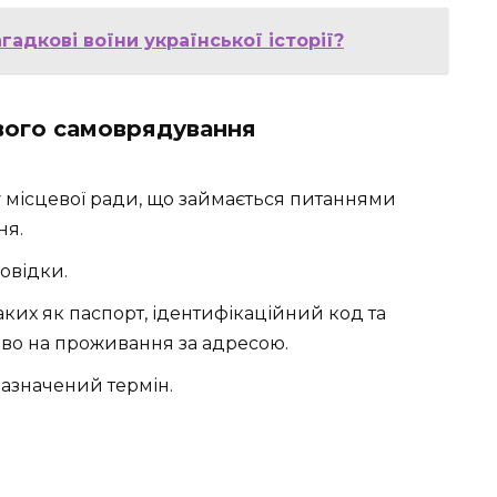
гадкові воїни української історії?
евого самоврядування
у місцевої ради, що займається питаннями
ня.
овідки.
аких як паспорт, ідентифікаційний код та
во на проживання за адресою.
азначений термін.