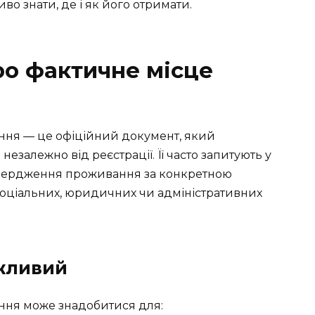
во знати, де і як його отримати.
ро фактичне місце
ння — це офіційний документ, який
залежно від реєстрації. Її часто запитують у
твердження проживання за конкретною
соціальних, юридичних чи адміністративних
жливий
ння може знадобитися для: