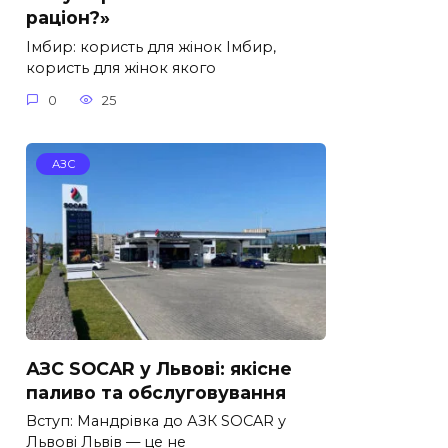
раціон?»
Імбир: користь для жінок Імбир,
користь для жінок якого
0
25
АЗС
АЗС SOCAR у Львові: якісне
паливо та обслуговування
Вступ: Мандрівка до АЗК SOCAR у
Львові Львів — це не