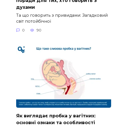
поради для тих, хто говорить з
духами
Та що говорить з привидами: Загадковий
світ потойбічної
0
90
Як виглядає пробка у вагітних:
основні ознаки та особливості