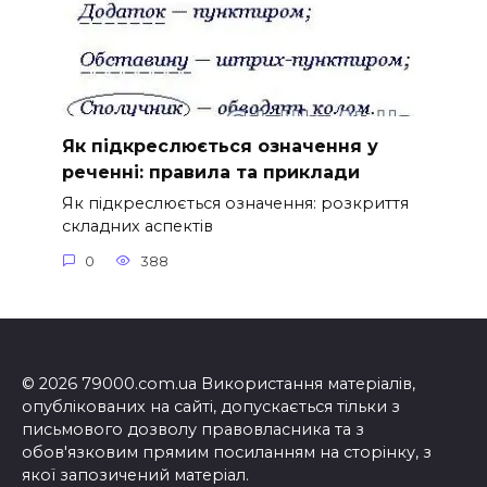
Як підкреслюється означення у
реченні: правила та приклади
Як підкреслюється означення: розкриття
складних аспектів
0
388
© 2026 79000.com.ua Використання матеріалів,
опублікованих на сайті, допускається тільки з
письмового дозволу правовласника та з
обов'язковим прямим посиланням на сторінку, з
якої запозичений матеріал.