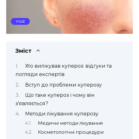
ІНШЕ
Зміст
Хто вилікував купероз: відгуки та
погляди експертів
Вступ до проблеми куперозу
Що таке купероз і чому він
з’являється?
Методи лікування куперозу
Медичні методи лікування
Косметологічні процедури