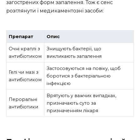
загострених форм запалення. Тож є сенс
розглянути і медикаментозні засоби:
Препарат
Опис
Очні краплі з
Знищують бактерії, що
антибіотиком
викликають запалення
Застосовуються на повіку, щоб
Гелі чи мазі з
боротися з бактеріальною
антибіотиком
інфекцією
Врятують у важчих випадках,
Пероральні
призначають суто за
антибіотики
призначенням лікаря