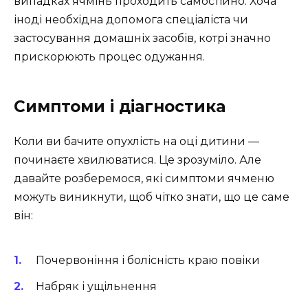
випадках ячмінь проходить самостійно. Хоча
іноді необхідна допомога спеціаліста чи
застосування домашніх засобів, котрі значно
прискорюють процес одужання.
Симптоми і діагностика
Коли ви бачите опухлість на оці дитини —
починаєте хвилюватися. Це зрозуміло. Але
давайте розберемося, які симптоми ячменю
можуть виникнути, щоб чітко знати, що це саме
він:
Почервоніння і болісність краю повіки
Набряк і ущільнення