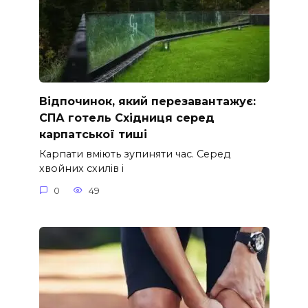
Відпочинок, який перезавантажує:
СПА готель Східниця серед
карпатської тиші
Карпати вміють зупиняти час. Серед
хвойних схилів і
0
49