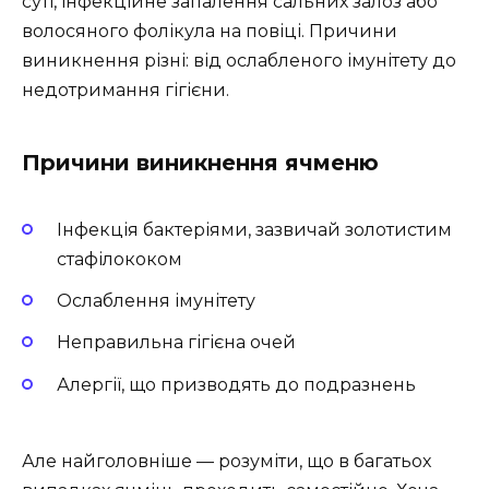
суті, інфекційне запалення сальних залоз або
волосяного фолікула на повіці. Причини
виникнення різні: від ослабленого імунітету до
недотримання гігієни.
Причини виникнення ячменю
Інфекція бактеріями, зазвичай золотистим
стафілококом
Ослаблення імунітету
Неправильна гігієна очей
Алергії, що призводять до подразнень
Але найголовніше — розуміти, що в багатьох