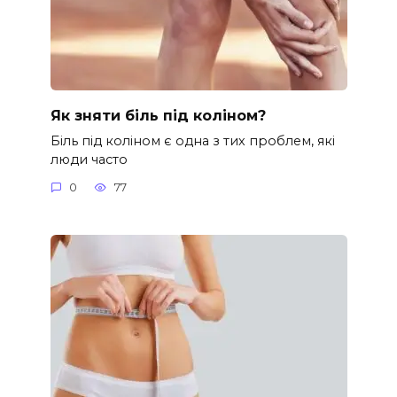
Як зняти біль під коліном?
Біль під коліном є одна з тих проблем, які
люди часто
0
77