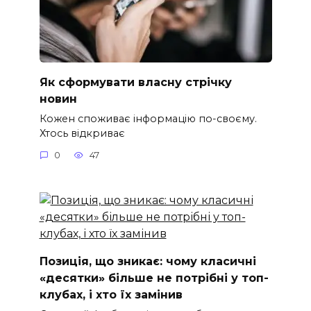
Як сформувати власну стрічку
новин
Кожен споживає інформацію по-своєму.
Хтось відкриває
0
47
Позиція, що зникає: чому класичні
«десятки» більше не потрібні у топ-
клубах, і хто їх замінив