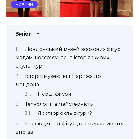
НОВИНИ
Зміст
Лондонський музей воскових фігур
мадам Тюссо: сучасна історія живих
скульптур
Історія музею: від Парижа до
Лондона
Перші фігури
Технології та майстерність
Як створюють фігури?
Еволюція: від фігур до інтерактивних
вистав