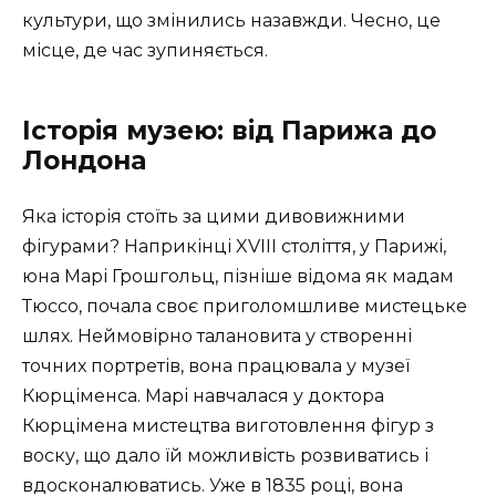
культури, що змінились назавжди. Чесно, це
місце, де час зупиняється.
Історія музею: від Парижа до
Лондона
Яка історія стоїть за цими дивовижними
фігурами? Наприкінці XVIII століття, у Парижі,
юна Марі Грошгольц, пізніше відома як мадам
Тюссо, почала своє приголомшливе мистецьке
шлях. Неймовірно талановита у створенні
точних портретів, вона працювала у музеї
Кюрціменса. Марі навчалася у доктора
Кюрцімена мистецтва виготовлення фігур з
воску, що дало їй можливість розвиватись і
вдосконалюватись. Уже в 1835 році, вона