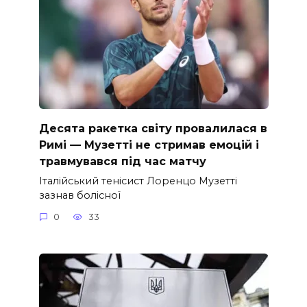
Десята ракетка світу провалилася в
Римі — Музетті не стримав емоцій і
травмувався під час матчу
Італійський тенісист Лоренцо Музетті
зазнав болісної
0
33