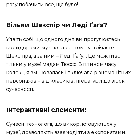
разу побачити все, що було!
Вільям Шекспір чи Леді Ґаґа?
Уявіть собі, що одного дня ви прогулюєтесь
коридорами музею та раптом зустрічаєте
Шекспіра, а за ним – Леді Ґаґу… Це можливо
тільки у музеї мадам Тюссо. З плином часу
колекція змінювалась і включала різноманітних
персонажів – від класиків літератури до зірок
сучасності.
Інтерактивні елементи!
Сучасні технології, що використовуються у
музеї, дозволяють взаємодіяти з експонатами.