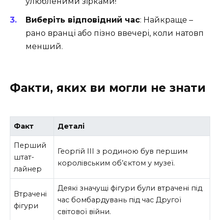
улюбленими зірками!
Виберіть відповідний час
: Найкраще –
рано вранці або пізно ввечері, коли натовп
менший.
Факти, яких ви могли не знати
Факт
Деталі
Перший
Георгій ІІІ з родиною був першим
штат-
королівським об’єктом у музеї.
лайнер
Деякі значущі фігури були втрачені під
Втрачені
час бомбардувань під час Другої
фігури
світової війни.