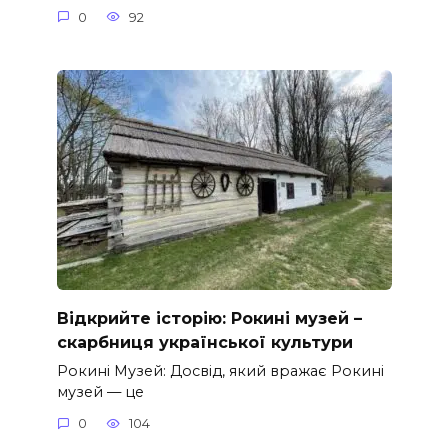
0
92
Відкрийте історію: Рокині музей –
скарбниця української культури
Рокині Музей: Досвід, який вражає Рокині
музей — це
0
104