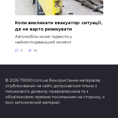
Коли викликати евакуатор: ситуації,
де не варто ризикувати
Автомобіль може підвести у
найнесподіваніший момент
0
14
© 2026 79000.com.ua Використання матеріалів,
опублікованих на сайті, допускається тільки з
письмового дозволу правовласника та з
обов'язковим прямим посиланням на сторінку, з
якої запозичений матеріал.