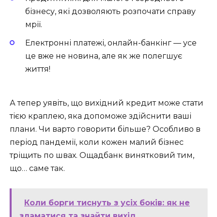
бізнесу, які дозволяють розпочати справу
мрії.
Електронні платежі, онлайн-банкінг — усе
це вже не новина, але як же полегшує
життя!
А тепер уявіть, що вихідний кредит може стати
тією краплею, яка допоможе здійснити ваші
плани. Чи варто говорити більше? Особливо в
період пандемії, коли кожен малий бізнес
тріщить по швах. Ощадбанк винятковий тим,
що… саме так.
Коли борги тиснуть з усіх боків: як не
зламатися та знайти вихід