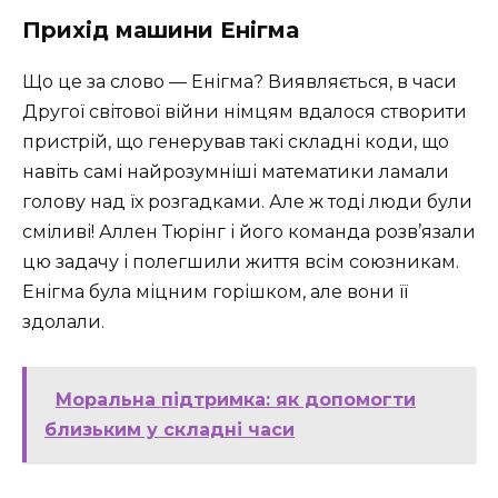
Прихід машини Енігма
Що це за слово — Енігма? Виявляється, в часи
Другої світової війни німцям вдалося створити
пристрій, що генерував такі складні коди, що
навіть самі найрозумніші математики ламали
голову над їх розгадками. Але ж тоді люди були
сміливі! Аллен Тюрінг і його команда розв’язали
цю задачу і полегшили життя всім союзникам.
Енігма була міцним горішком, але вони її
здолали.
Моральна підтримка: як допомогти
близьким у складні часи