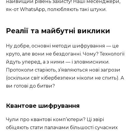
найвищий рівень захисту! Наші месенджери,
як-от WhatsApp, полюбляють такі штуки.
Реалії та майбутні виклики
Ну добре, основні методи шифрування — це
круто, але вони не бездоганні. Чому? Технології
йдуть уперед, а з ними — і зловмисники.
Протоколи старіють, з’являються нові загрози
(оскільки світ кібербезпеки ніколи не спить). А
ви готові до битви?
Квантове шифрування
Чули про квантові комп’ютери? Ці звірі
обіцяють стати палачами більшості сучасних