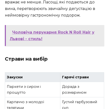
вражає не менше. Ласощі, які подаються до
вина, перетворюють звичайну дегустацію в
неймовірну гастрономічну подорож.
Чоловіча перукарня Rock N Roll Hair у
Львові - стиль!
Страви на вибір
Закуски
Гарячі страви
Паркети з сиром і
Дорада з
прошутто
розмарином
Карпаччо з молодої
Густий гарбузовий
телятини
суп