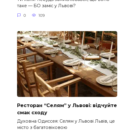
таке — БО заміс у Львові?
0
109
Ресторан “Селям” у Львові: відчуйте
смак сходу
Духовна Одиссея: Селям у Львові Львів, це
місто з багатовіковою