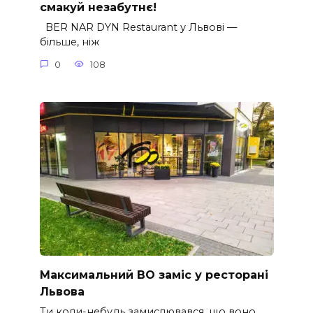
смакуй незабутнє!
BER NAR DYN Restaurant у Львові —
більше, ніж
0
108
Максимальний BO заміс у ресторані
Львова
Ти коли-небудь замислювався, що воно