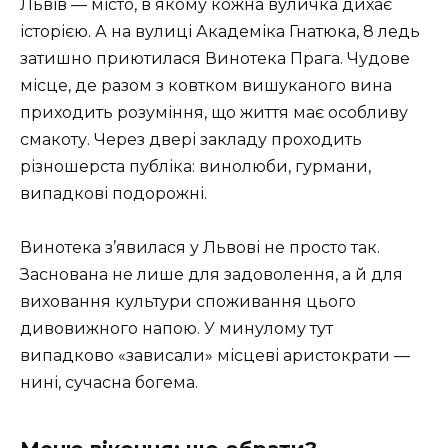
Львів — місто, в якому кожна вуличка дихає
історією. А на вулиці Академіка Гнатюка, 8 ледь
затишно приютилася Винотека Прага. Чудове
місце, де разом з ковтком вишуканого вина
приходить розуміння, що життя має особливу
смакоту. Через двері закладу проходить
різношерста публіка: винолюби, гурмани,
випадкові подорожні.
Винотека з’явилася у Львові не просто так.
Заснована не лише для задоволення, а й для
виховання культури споживання цього
дивовижного напою. У минулому тут
випадково «зависали» місцеві аристократи —
нині, сучасна богема.