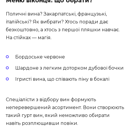
Меню віконця: що обрати?
Поличні вина? Закарпатські, французькі,
італійські? Як вибрати? Хтось поради дає
безкоштовно, а хтось з першої пляшки навчає.
На стійках — магія.
Бордоське червоне
Шардоне з легким доторком дубової бочки
Ігристі вина, що співають піну в бокалі
Спеціалісти з відбору вин формують
неперевершений асортимент. Вони створюють
такий гурт вин, який неможливо обирати
навіть розплющивши повіки.