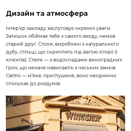
Дизайн та атмосфера
Інтер’єр закладу заслуговує окремої уваги.
Затишок обіймає тебе з самого входу, немов
старий друг. Столи, вироблені з натурального
дубу, стільці, що скриплять під вагою історії (і
клієнтів). Стеля — з водоспадами виноградних
грон, що неначе нависають з чеських замків.
Світло — м’яке, приглушене, воно неодмінно
спонукає до роздумів.