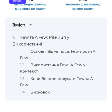
ЛЮДИ
Зміст
Few та A Few: Різниця у
Використанні
Основні Відмінності: Few проти A
Few
Використання Few і A Few у
Контексті
Коли Використовувати Few та A
Few
Висновок