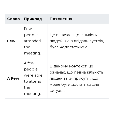
Слово
Приклад
Пояснення
Few
people
Це означає, що кількість
Few
attended
людей, які відвідали зустріч,
the
була недостатньою.
meeting.
A few
В даному контексті це
people
означає, що певна кількість
were able
A Few
людей таки присутні, що
to attend
може бути достатньо для
the
ситуації.
meeting.