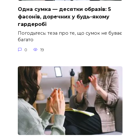
Одна сумка — десятки образів: 5
фасонів, доречних у будь-якому
гардеробі
Погодьтесь: теза про те, що сумок не буває
багато
0
19