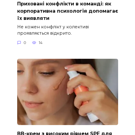
Приховані конфлікти в команді: як
корпоративна психологія допомагає
їх виявляти
Не кожен конфлікт у колективі
проявляється відкрито.
0
14
ВВ-крем з високим рівнем SPF для