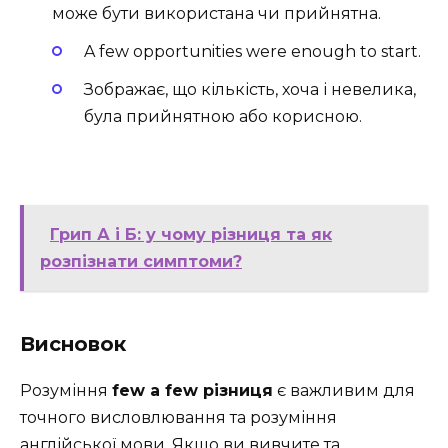
може бути використана чи прийнятна.
A few opportunities were enough to start.
Зображає, що кількість, хоча і невелика,
була прийнятною або корисною.
Грип А і Б: у чому різниця та як
розпізнати симптоми?
Висновок
Розуміння
few a few різниця
є важливим для
точного висловлювання та розуміння
англійської мови. Якщо ви вивчите та