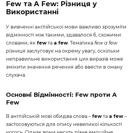
Few та A Few: Різниця у
Використанні
У вивченні англійської мови важливо зрозуміти
відмінності між такими, здавалося б, схожими
словами, як
few
та
a few
. Тематика
few a few
різниця
заслуговує на окрему увагу, оскільки
неправильне використання цих виразів може
змінити значення речення або ввести в оману
слухача.
Основні Відмінності: Few проти A
Few
В англійській мові обидва слова –
few
та
a few
–
застосовуються для опису невеликої кількості
чогось. Однак вони несуть різне емоційне