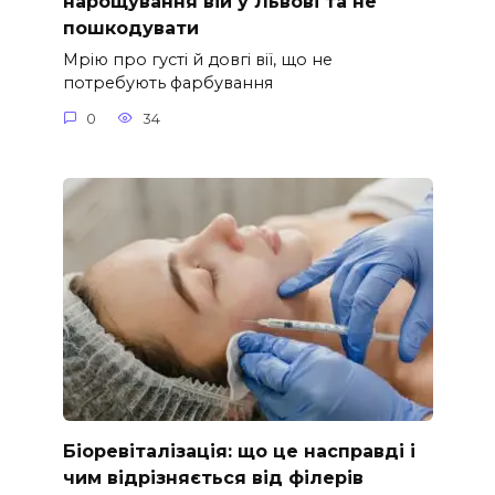
нарощування вій у Львові та не
пошкодувати
Мрію про густі й довгі вії, що не
потребують фарбування
0
34
Біоревіталізація: що це насправді і
чим відрізняється від філерів