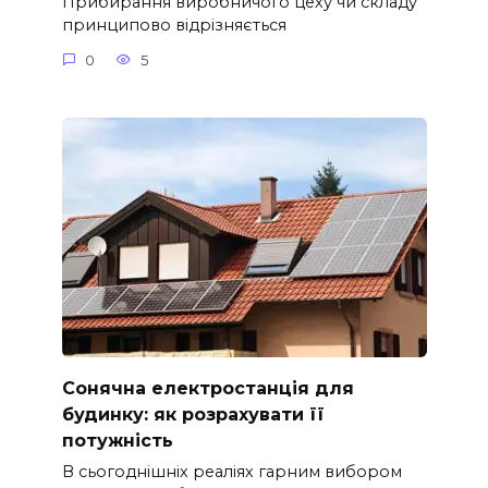
Прибирання виробничого цеху чи складу
принципово відрізняється
0
5
Сонячна електростанція для
будинку: як розрахувати її
потужність
В сьогоднішніх реаліях гарним вибором