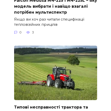
Falcon Medusa M4-225 і M4-225L – яку
модель вибрати і навіщо взагалі
потрібен мультиспектр
Якщо ви хоч раз читали специфікації
тепловізійних прицілів
0
3
Типові несправності трактора та