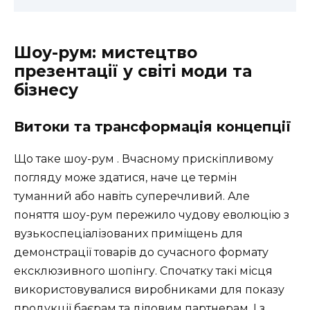
Шоу-рум: мистецтво
презентації у світі моди та
бізнесу
Витоки та трансформація концепції
Що таке шоу-рум . Вчасному прискіпливому
погляду може здатися, наче це термін
туманний або навіть суперечливий. Але
поняття шоу-рум пережило чудову еволюцію з
вузькоспеціалізованих приміщень для
демонстрації товарів до сучасного формату
ексклюзивного шопінгу. Спочатку такі місця
використовувалися виробниками для показу
продукції баєрам та діловим партнерам. І з