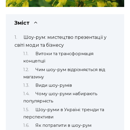
Зміст
Шоу-рум: мистецтво презентації у
світі моди та бізнесу
Витоки та трансформація
концепції
Чим шоу-рум відрізняється від
магазину
Види шоу-румів
Чому шоу-руми набирають
популярність
Шоу-руми в Україні: тренди та
перспективи
Як потрапити в шоу-рум