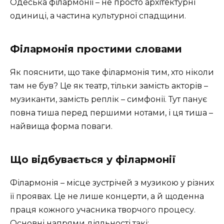
Одеська філармонії – не просто архітектурні
одиниці, а частина культурної спадщини.
Філармонія простими словами
Як пояснити, що таке філармонія тим, хто ніколи
там не був? Це як театр, тільки замість акторів –
музиканти, замість реплік – симфонії. Тут панує
повна тиша перед першими нотами, і ця тиша –
найвища форма поваги.
Що відбувається у філармонії
Філармонія – місце зустрічей з музикою у різних
її проявах. Це не лише концерти, а й щоденна
праця кожного учасника творчого процесу.
Основні напрями діяльності такі: