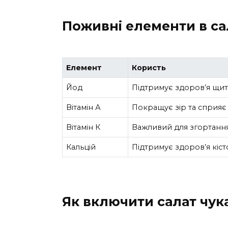
Поживні елементи в са
Елемент
Користь
Йод
Підтримує здоров’я щи
Вітамін А
Покращує зір та сприяє
Вітамін К
Важливий для згортання 
Кальцій
Підтримує здоров’я кісто
Як включити салат чука