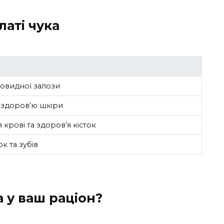
латі чука
товидної залози
 здоров’ю шкіри
крові та здоров’я кісток
к та зубів
 у ваш раціон?