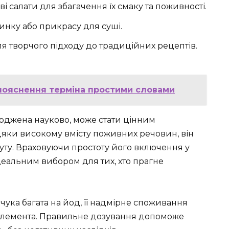
і салати для збагачення їх смаку та поживності.
инку або прикрасу для суші.
я творчого підходу до традиційних рецептів.
пояснення терміна простими словами
верджена науково, може стати цінним
яки високому вмісту поживних речовин, він
уту. Враховуючи простоту його включення у
ідеальним вибором для тих, хто прагне
 чука багата на йод, її надмірне споживання
елемента. Правильне дозування допоможе