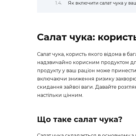
Як включити салат чука у ва
Салат чука: корист
Салат чука, користь якого відома в баг
надзвичайно корисним продуктом дл
продукту у ваш раціон може принест
включаючи зниження ризику захворюв
скидання зайвої ваги. Давайте розгл
настільки цінним.
Що таке салат чука?
Салат чука складається в основному з