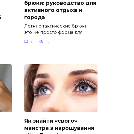
брюки: руководство для
активного отдыха и
S
города
»
Летние тактические брюки —
это не просто форма для
0
12
Як знайти «свого»
майстра з нарощування