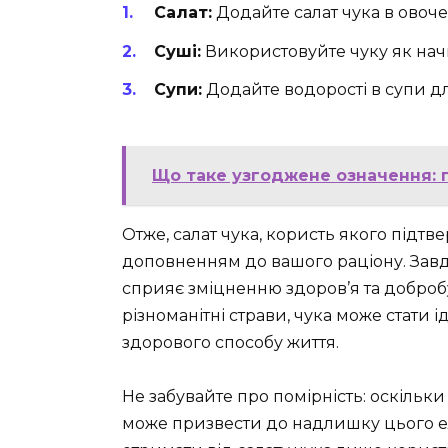
Салат:
Додайте салат чука в овочев
Суші:
Використовуйте чуку як нач
Супи:
Додайте водорості в супи дл
Що таке узгоджене означення: 
Отже, салат чука, користь якого підт
доповненням до вашого раціону. Завд
сприяє зміцненню здоров’я та доброб
різноманітні страви, чука може стати 
здорового способу життя.
Не забувайте про помірність: оскільки
може призвести до надлишку цього 