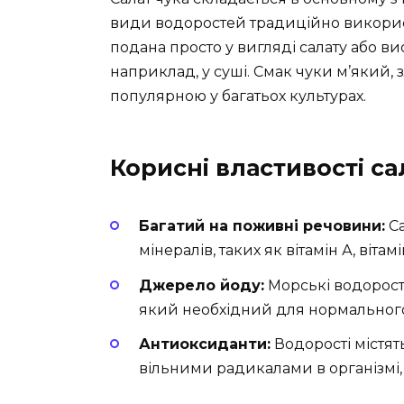
види водоростей традиційно використ
подана просто у вигляді салату або вис
наприклад, у суші. Смак чуки м’який, 
популярною у багатьох культурах.
Корисні властивості са
Багатий на поживні речовини:
Са
мінералів, таких як вітамін А, вітамін
Джерело йоду:
Морські водорост
який необхідний для нормального
Антиоксиданти:
Водорості містят
вільними радикалами в організмі