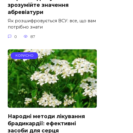
зрозумійте значення
абревіатури
Як розшифровується ВСУ: все, що вам
потрібно знати
0
87
КОРИСНО
Народні методи лікування
брадикардії: ефективні
засоби для серця