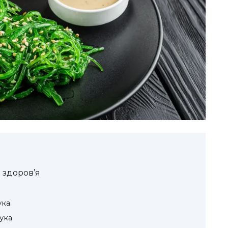
 здоров’я
ука
ука