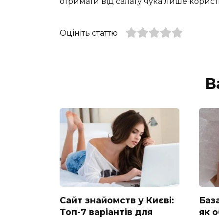
отримати від салату чука лише користь
Оцініть статтю
В
Сайт знайомств у Києві:
База
Топ-7 варіантів для
як 