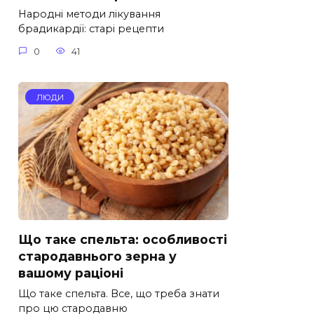
Народні методи лікування
брадикардії: старі рецепти
0
41
ЛЮДИ
Що таке спельта: особливості
стародавнього зерна у
вашому раціоні
Що таке спельта. Все, що треба знати
про цю стародавню