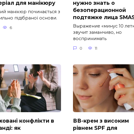
еріал для манікюру
нужно знать о
безоперационной
ний манікюр починається з
подтяжке лица SMA
ильно підібраної основи.
Выражение «минус 10 лет
6
звучит заманчиво, но
воспринимать
0
11
ховані конфлікти в
ВВ-крем з високим
нді: як
рівнем SPF для