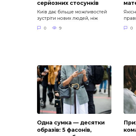
серйозних стосунків
мат
Київ дає більше можливостей
Якіс
зустріти нових людей, ніж
прав
0
9
0
Одна сумка — десятки
При
образів: 5 фасонів,
кома