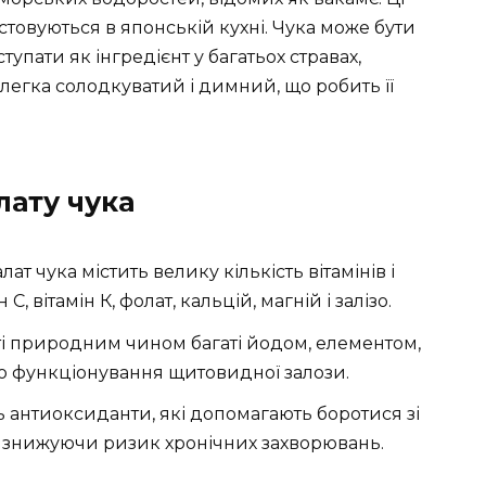
овуються в японській кухні. Чука може бути
тупати як інгредієнт у багатьох стравах,
злегка солодкуватий і димний, що робить її
лату чука
лат чука містить велику кількість вітамінів і
 С, вітамін К, фолат, кальцій, магній і залізо.
і природним чином багаті йодом, елементом,
 функціонування щитовидної залози.
ь антиоксиданти, які допомагають боротися зі
, знижуючи ризик хронічних захворювань.