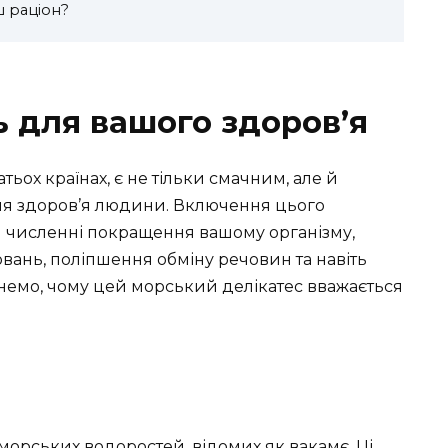
ш раціон?
ь для вашого здоров’я
атьох країнах, є не тільки смачним, але й
я здоров’я людини. Включення цього
и численні покращення вашому організму,
ань, поліпшення обміну речовин та навіть
янемо, чому цей морський делікатес вважається
 морських водоростей, відомих як вакамє. Ці