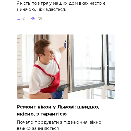
Якість повітря у наших домівках часто є
нижчою, ніж здається.
0
39
Ремонт вікон у Львові: швидко,
якісно, з гарантією
Почало продувати з підвіконня, вікно
важко зачиняється