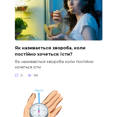
Як називається хвороба, коли
постійно хочеться їсти?
Як називається хвороба коли постійно
хочеться їсти
0
96