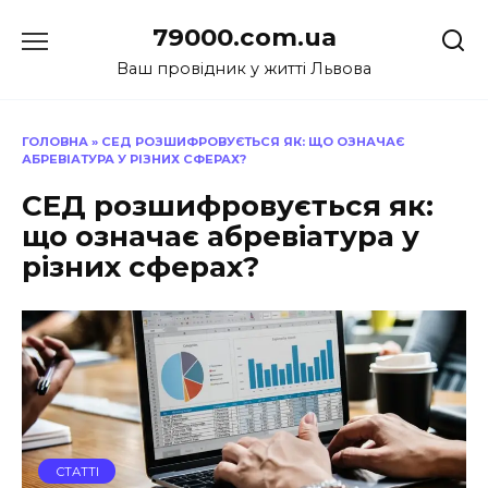
Перейти
79000.com.ua
до
вмісту
Ваш провідник у житті Львова
ГОЛОВНА
»
СЕД РОЗШИФРОВУЄТЬСЯ ЯК: ЩО ОЗНАЧАЄ
АБРЕВІАТУРА У РІЗНИХ СФЕРАХ?
СЕД розшифровується як:
що означає абревіатура у
різних сферах?
СТАТТІ