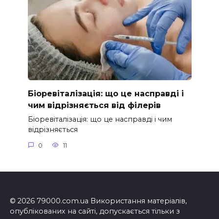
Біоревіталізація: що це насправді і
чим відрізняється від філерів
Біоревіталізація: що це насправді і чим
відрізняється
0
11
© 2026 79000.com.ua Використання матеріалів,
опублікованих на сайті, допускається тільки з