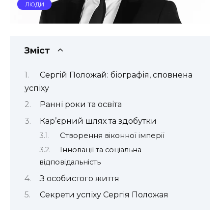
ЛЮДИ
Зміст
Сергій Положай: біографія, сповнена
успіху
Ранні роки та освіта
Кар’єрний шлях та здобутки
Створення віконної імперії
Інновації та соціальна
відповідальність
З особистого життя
Секрети успіху Сергія Положая