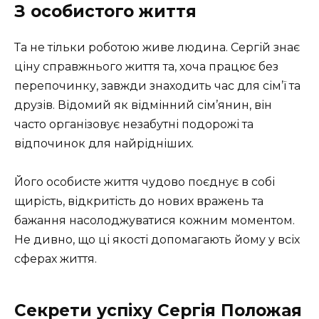
З особистого життя
Та не тільки роботою живе людина. Сергій знає
ціну справжнього життя та, хоча працює без
перепочинку, завжди знаходить час для сім’ї та
друзів. Відомий як відмінний сім’янин, він
часто організовує незабутні подорожі та
відпочинок для найрідніших.
Його особисте життя чудово поєднує в собі
щирість, відкритість до нових вражень та
бажання насолоджуватися кожним моментом.
Не дивно, що ці якості допомагають йому у всіх
сферах життя.
Секрети успіху Сергія Положая