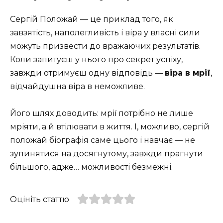
Сергій Положай — це приклад того, як
завзятість, наполегливість і віра у власні сили
можуть призвести до вражаючих результатів.
Коли запитуєш у нього про секрет успіху,
завжди отримуєш одну відповідь —
віра в мрії
,
відчайдушна віра в неможливе.
Його шлях доводить: мрії потрібно не лише
мріяти, а й втілювати в життя. І, можливо, сергій
положай біографія саме цього і навчає — не
зупинятися на досягнутому, завжди прагнути
більшого, адже… можливості безмежні.
Оцініть статтю