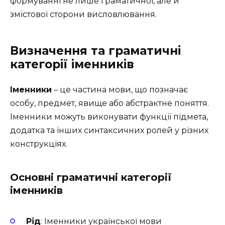
формуванні не лише граматичної, але й
змістової сторони висловлювання.
Визначення та граматичні
категорії іменників
Іменники
– це частина мови, що позначає
особу, предмет, явище або абстрактне поняття.
Іменники можуть виконувати функції підмета,
додатка та інших синтаксичних ролей у різних
конструкціях.
Основні граматичні категорії
іменників
Рід
: Іменники української мови