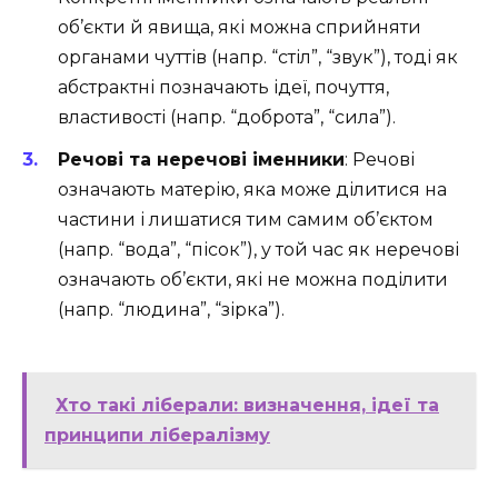
об’єкти й явища, які можна сприйняти
органами чуттів (напр. “стіл”, “звук”), тоді як
абстрактні позначають ідеї, почуття,
властивості (напр. “доброта”, “сила”).
Речові та неречові іменники
: Речові
означають матерію, яка може ділитися на
частини і лишатися тим самим об’єктом
(напр. “вода”, “пісок”), у той час як неречові
означають об’єкти, які не можна поділити
(напр. “людина”, “зірка”).
Хто такі ліберали: визначення, ідеї та
принципи лібералізму