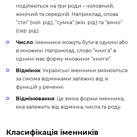
поділяються на три роди – чоловічий,
жіночий та середній. Наприклад, слова
“стіл” (чол. рід), “сумка” (жін. рід) та “вікно”
(сер. рід).
Число
: Іменники можуть бути в однині або
в множині. Наприклад, слово “книга” в
однині має форму множини “книги”.
Відмінок
: Українські іменники змінюються
за сімома відмінками залежно від їх
функцій у реченні.
Відмінювання
: Це зміна форми іменника,
яка залежить від відмінка, числа та роду.
Класифікація іменників