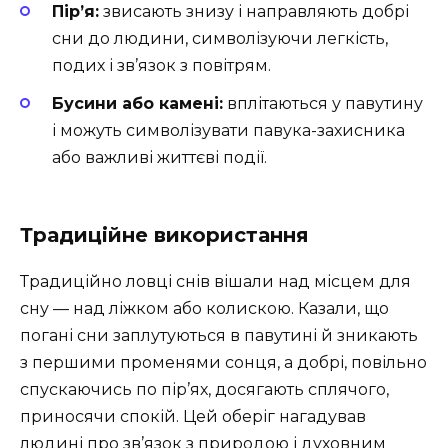
Пір’я:
звисають знизу і направляють добрі
сни до людини, символізуючи легкість,
подих і зв’язок з повітрям.
Бусини або камені:
вплітаються у павутину
і можуть символізувати павука-захисника
або важливі життєві події.
Традиційне використання
Традиційно ловці снів вішали над місцем для
сну — над ліжком або колискою. Казали, що
погані сни заплутуються в павутині й зникають
з першими променями сонця, а добрі, повільно
спускаючись по пір’ях, досягають сплячого,
приносячи спокій. Цей оберіг нагадував
людині про зв’язок з природою і духовним