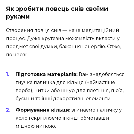
Як зробити ловець снів своїми
руками
Створення ловця снів — наче медитаційний
процес. Дуже крутезна можливість вкласти у
предмет свої думки, бажання і енергію. Отже,
по черзі:
Підготовка матеріалів:
Вам знадобляться
гнучка паличка для кільця (найчастіше
верба), нитки або шнур для плетіння, пір’я,
бусини та інші декоративні елементи.
Формування кільця:
згинаємо паличку у
коло і скріплюємо її кінці, обмотавши
міцною ниткою.