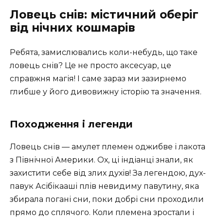
Ловець снів: містичний оберіг
від нічних кошмарів
Ребята, замислювались коли-небудь, що таке
ловець снів? Це не просто аксесуар, це
справжня магія! І саме зараз ми зазирнемо
глибше у його дивовижну історію та значення.
Походження і легенди
Ловець снів — амулет племен оджибве і лакота
з Північної Америки. Ох, ці індіанці знали, як
захистити себе від злих духів! За легендою, дух-
павук Асібікааші плів невидиму павутину, яка
збирала погані сни, поки добрі сни проходили
прямо до сплячого. Коли племена зростали і