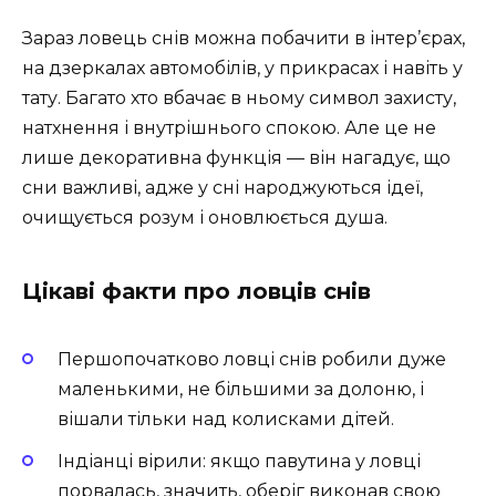
Зараз ловець снів можна побачити в інтер’єрах,
на дзеркалах автомобілів, у прикрасах і навіть у
тату. Багато хто вбачає в ньому символ захисту,
натхнення і внутрішнього спокою. Але це не
лише декоративна функція — він нагадує, що
сни важливі, адже у сні народжуються ідеї,
очищується розум і оновлюється душа.
Цікаві факти про ловців снів
Першопочатково ловці снів робили дуже
маленькими, не більшими за долоню, і
вішали тільки над колисками дітей.
Індіанці вірили: якщо павутина у ловці
порвалась, значить, оберіг виконав свою