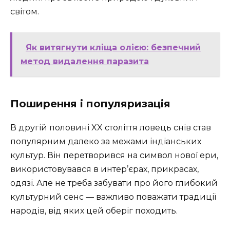
світом.
Як витягнути кліща олією: безпечний
метод видалення паразита
Поширення і популяризація
В другій половині XX століття ловець снів став
популярним далеко за межами індіанських
культур. Він перетворився на символ нової ери,
використовувався в интер’єрах, прикрасах,
одязі. Але не треба забувати про його глибокий
культурний сенс — важливо поважати традиції
народів, від яких цей оберіг походить.