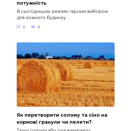
потужність
В сьогоднішніх реаліях гарним вибором
для кожного будинку
0
6
Як перетворити солому та сіно на
кормові гранули чи пелети?
Тюки соломи або сіна вимагають