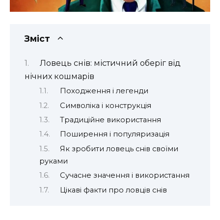
Зміст
Ловець снів: містичний оберіг від
нічних кошмарів
Походження і легенди
Символіка і конструкція
Традиційне використання
Поширення і популяризація
Як зробити ловець снів своїми
руками
Сучасне значення і використання
Цікаві факти про ловців снів