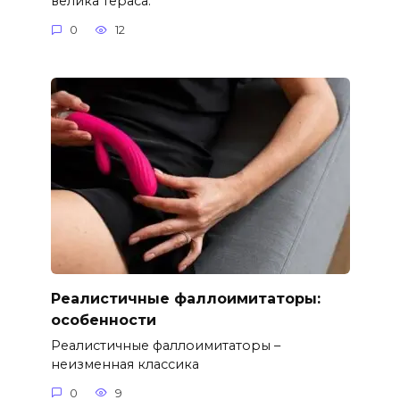
велика тераса.
0
12
Реалистичные фаллоимитаторы:
особенности
Реалистичные фаллоимитаторы –
неизменная классика
0
9