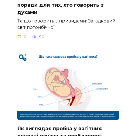
поради для тих, хто говорить з
духами
Та що говорить з привидами: Загадковий
світ потойбічної
0
90
Як виглядає пробка у вагітних:
основні ознаки та особливості