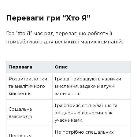
Переваги гри “Хто Я”
Гра “Хто Я” має ряд переваг, що роблять її
привабливою для великих і малих компаній:
Перевага
Опис
Розвиток логіки
Гравці покращують навички
та аналітичного
мислення, задаючи влучні
мислення
запитання.
Гра сприяє спілкуванню та
Соціальна
зміцненню відносин між
взаємодія
учасниками.
Не потрібно спеціальних
Легкість у