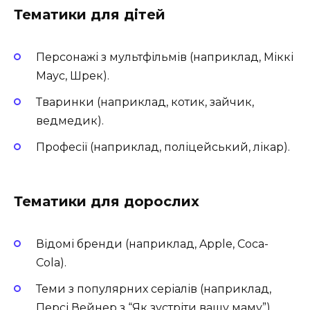
Тематики для дітей
Персонажі з мультфільмів (наприклад, Міккі
Маус, Шрек).
Тваринки (наприклад, котик, зайчик,
ведмедик).
Професії (наприклад, поліцейський, лікар).
Тематики для дорослих
Відомі бренди (наприклад, Apple, Coca-
Cola).
Теми з популярних серіалів (наприклад,
Персі Вейнер з “Як зустріти вашу маму”).