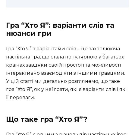
Гра “Хто Я”: варіанти слів та
нюанси гри
Гра “Хто Я” з варіантами слів – це захоплююча
настільна гра, що стала популярною у багатьох
країнах завдяки своїй простоті та можливості
інтерактивно взаємодіяти з іншими гравцями.
У цій статті ми детально розглянемо, що таке
гра “Хто Я”, як у неї грати, які є варіанти слів і які
її переваги.
Що таке гра “Хто Я”?
Гра “Хто Я” є одним з різновидів настільних ігор,