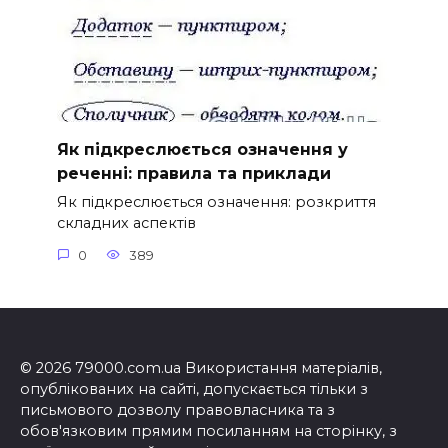
Як підкреслюється означення у
реченні: правила та приклади
Як підкреслюється означення: розкриття
складних аспектів
0
389
© 2026 79000.com.ua Використання матеріалів,
опублікованих на сайті, допускається тільки з
письмового дозволу правовласника та з
обов'язковим прямим посиланням на сторінку, з