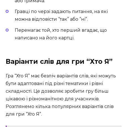
або тримача.
Гравці по черзі задають питання, на які
можна відповісти “так” або “ні”.
Перемагає той, хто перший вгадає, що
написано на його картці.
Варіанти слів для гри “Хто Я”
Гра “Хто Я” має безліч варіантів слів, які можуть
бути адаптовані під різні тематики і рівні
складності. Це дозволяє зробити гру більш
цікавою і різноманітною для учасників.
Розглянемо кілька популярних варіантів слів
для гри “Хто Я”.