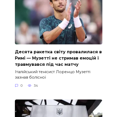
Десята ракетка світу провалилася в
Римі — Музетті не стримав емоцій і
травмувався під час матчу
Італійський тенісист Лоренцо Музетті
зазнав болісної
0
34