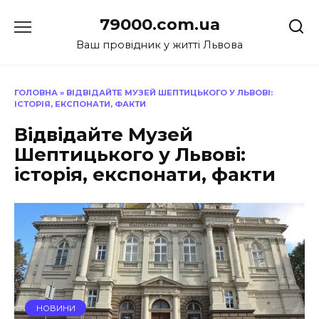
Перейти
79000.com.ua
до
вмісту
Ваш провідник у житті Львова
ГОЛОВНА
»
ВІДВІДАЙТЕ МУЗЕЙ ШЕПТИЦЬКОГО У ЛЬВОВІ:
ІСТОРІЯ, ЕКСПОНАТИ, ФАКТИ
Відвідайте Музей
Шептицького у Львові:
історія, експонати, факти
НОВИНИ