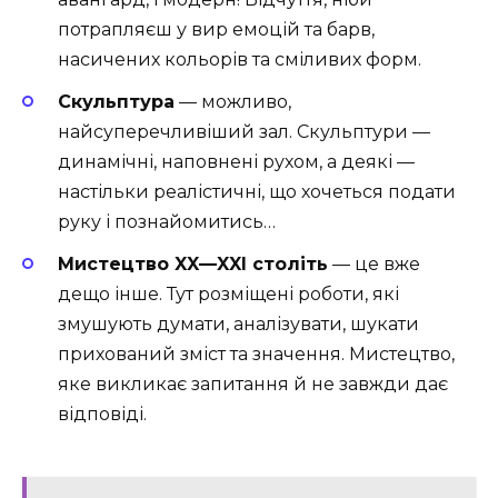
потрапляєш у вир емоцій та барв,
насичених кольорів та сміливих форм.
Скульптура
— можливо,
найсуперечливіший зал. Скульптури —
динамічні, наповнені рухом, а деякі —
настільки реалістичні, що хочеться подати
руку і познайомитись…
Мистецтво XX—XXI століть
— це вже
дещо інше. Тут розміщені роботи, які
змушують думати, аналізувати, шукати
прихований зміст та значення. Мистецтво,
яке викликає запитання й не завжди дає
відповіді.