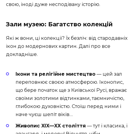
свою, іноді дуже несподівану історію.
Зали музею: Багатство колекцій
Які ж вони, ці колекції? Їх безліч: від стародавніх
ікон до модернових картин. Далі про все
докладніше.
Ікони та релігійне мистецтво
— цей зал
переповнює своєю атмосферою. Іконопис,
що бере початок ще з Київської Русі, вражає
своїми золотими відтинками, таємничістю,
глибокою духовністю. Стоїш перед ними і
наче чуєш шепіт віків…
Живопис XIX—XX століття
— тут і класика, і
авангард, і модерн! Відчуття, ніби