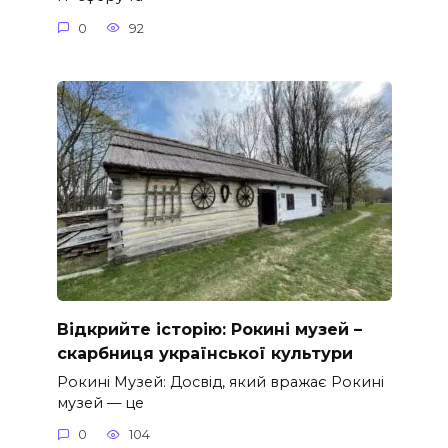
0
92
Відкрийте історію: Рокині музей –
скарбниця української культури
Рокині Музей: Досвід, який вражає Рокині
музей — це
0
104