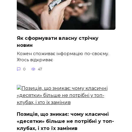
Як сформувати власну стрічку
новин
Кожен споживає інформацію по-своєму.
Хтось відкриває
0
47
Позиція, що зникає: чому класичні
«десятки» більше не потрібні у топ-
клубах, і хто їх замінив