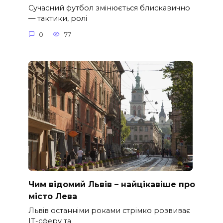
Сучасний футбол змінюється блискавично
— тактики, ролі
0
77
Чим відомий Львів – найцікавіше про
місто Лева
Львів останніми роками стрімко розвиває
ІТ-сферу та