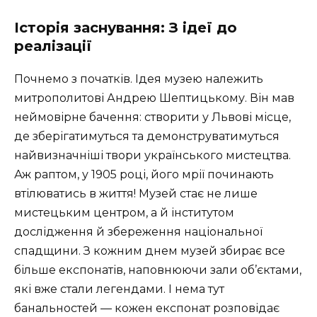
Історія заснування: З ідеї до
реалізації
Почнемо з початків. Ідея музею належить
митрополитові Андрею Шептицькому. Він мав
неймовірне бачення: створити у Львові місце,
де зберігатимуться та демонструватимуться
найвизначніші твори українського мистецтва.
Аж раптом, у 1905 році, його мрії починають
втілюватись в життя! Музей стає не лише
мистецьким центром, а й інститутом
дослідження й збереження національної
спадщини. З кожним днем музей збирає все
більше експонатів, наповнюючи зали об’єктами,
які вже стали легендами. І нема тут
банальностей — кожен експонат розповідає