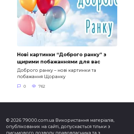
Нові картинки “Доброго ранку” з
щирими побажаннями для вас
Доброго ранку – нові картинки та
побажання Щоранку
0
762
© 2026 79000.com.ua Використання матеріалів,
опублікованих на сайті, допускається тільки з
письмового дозволу правовласника та з