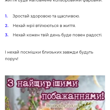
життя буде наповнене кольоровими фарбами.
Зростай здоровою та щасливою.
Нехай мрії втілюються в життя.
Нехай кожен твій день буде повен радості.
І нехай посмішки близьких завжди будуть
поруч!