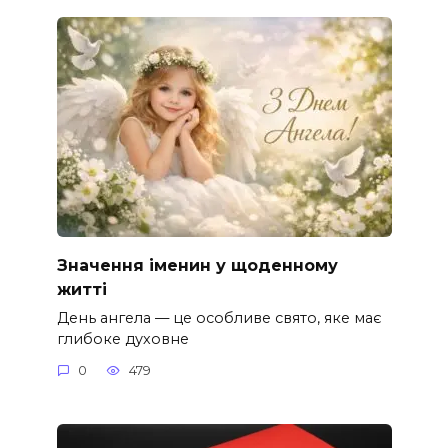
Значення іменин у щоденному
житті
День ангела — це особливе свято, яке має
глибоке духовне
0
479