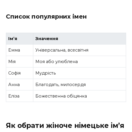
Список популярних імен
Ім’я
Значення
Емма
Універсальна, всесвітня
Мія
Моя або улюблена
Софія
Мудрість
Анна
Благодать, милосердя
Еліза
Божественна обіцянка
Як обрати жіноче німецьке ім’я