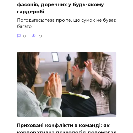
фасонів, доречних у будь-якому
гардеробі
Погодьтесь: теза про те, що сумок не буває
багато
0
19
Приховані конфлікти в команді: як
корпоративна психологія допомагає