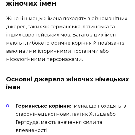
жіночих імен
Жіночі німецькі імена походять з різноманітних
джерел, таких як германська, латинська та
інших європейських мов. Багато з цих імен
мають глибоке історичне коріння й пов’язані з
важливими історичними постатями або
міфологічними персонажами.
Основні джерела жіночих німецьких
імен
Германське коріння:
Імена, що походять із
старонімецької мови, такі як Хільда або
Гертруда, мають значення сили та
впевненості.