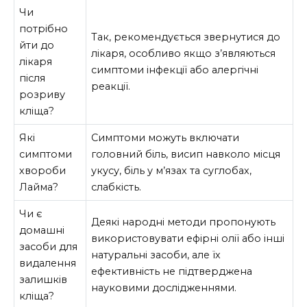
Чи
потрібно
Так, рекомендується звернутися до
йти до
лікаря, особливо якщо з’являються
лікаря
симптоми інфекції або алергічні
після
реакції.
розриву
кліща?
Які
Симптоми можуть включати
симптоми
головний біль, висип навколо місця
хвороби
укусу, біль у м’язах та суглобах,
Лайма?
слабкість.
Чи є
Деякі народні методи пропонують
домашні
використовувати ефірні олії або інші
засоби для
натуральні засоби, але їх
видалення
ефективність не підтверджена
залишків
науковими дослідженнями.
кліща?