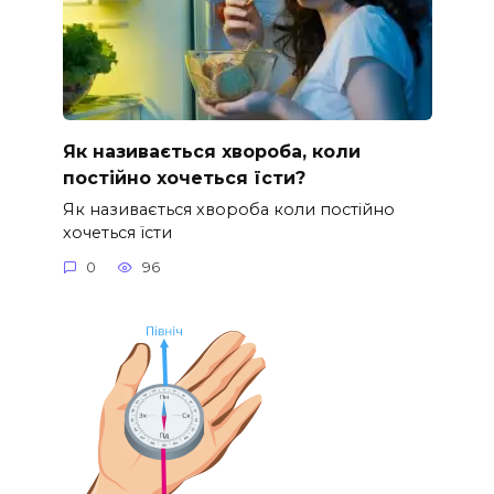
Як називається хвороба, коли
постійно хочеться їсти?
Як називається хвороба коли постійно
хочеться їсти
0
96