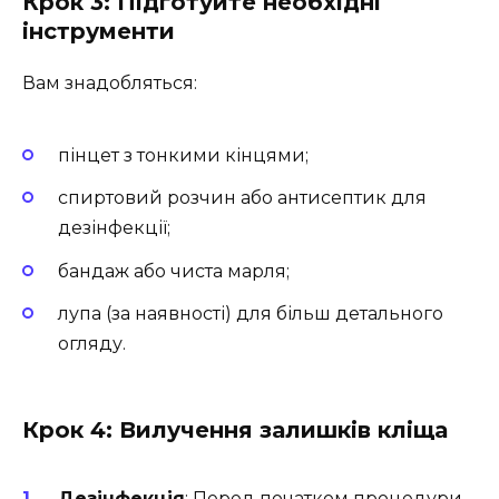
Крок 3: Підготуйте необхідні
інструменти
Вам знадобляться:
пінцет з тонкими кінцями;
спиртовий розчин або антисептик для
дезінфекції;
бандаж або чиста марля;
лупа (за наявності) для більш детального
огляду.
Крок 4: Вилучення залишків кліща
Дезінфекція
: Перед початком процедури