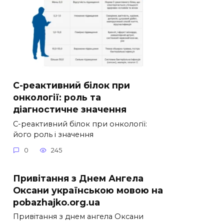
С-реактивний білок при
онкології: роль та
діагностичне значення
С-реактивний білок при онкології:
його роль і значення
0
245
Привітання з Днем Ангела
Оксани українською мовою на
pobazhajko.org.ua
Привітання з днем ангела Оксани