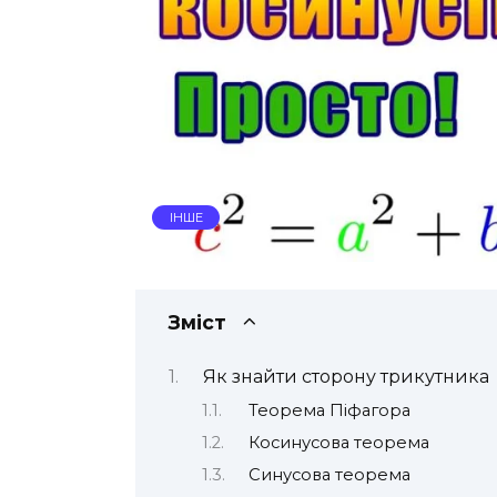
ІНШЕ
Зміст
Як знайти сторону трикутника
Теорема Піфагора
Косинусова теорема
Синусова теорема