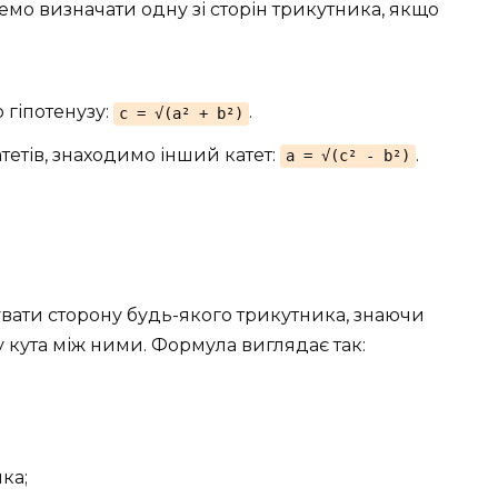
о визначати одну зі сторін трикутника, якщо
 гіпотенузу:
.
c = √(a² + b²)
атетів, знаходимо інший катет:
.
a = √(c² - b²)
вати сторону будь-якого трикутника, знаючи
 кута між ними. Формула виглядає так:
ка;