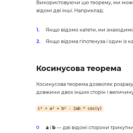
Використовуючи цю теорему, ми можем
відомі дві інші. Наприклад:
Якщо відомо катети, ми знаходимо
Якщо відома гіпотенуза і один із к
Косинусова теорема
Косинусова теорема дозволяє розраху
довжини двох інших сторін і величину
c² = a² + b² - 2ab * cos(γ)
a
і
b
— дві відомі сторони трикутни