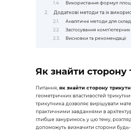
Використання формул площ
Додаткові методи та їх викори
Аналітичні методи для склад
Застосування комп’ютерних
Висновки та рекомендації
Як знайти сторону
Питання,
як знайти сторону трикут
геометричних властивостей трикутник
трикутника дозволяє вирішувати матема
практичними завданнями в архітектурі, 
глибше зануримось у цю тему, розгляд
допоможуть визначити сторони будь-