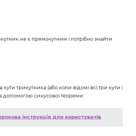
кутник не є прямокутним і потрібно знайти
а кути трикутника (або коли відомі всі три кути і
за допомогою синусової теореми:
крокова інструкція для користувачів