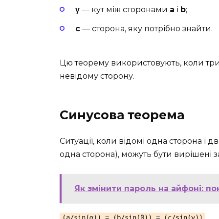
γ
— кут між сторонами
a
і
b
;
c
— сторона, яку потрібно знайти.
Цю теорему використовують, коли три
невідому сторону.
Синусова теорема
Ситуації, коли відомі одна сторона і дв
одна сторона), можуть бути вирішені 
Як змінити пароль на айфоні: по
(a/sin(α)) = (b/sin(β)) = (c/sin(γ))