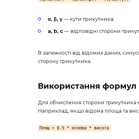
α, β, γ
— кути трикутника;
a, b, c
— відповідні сторони трику
В залежності від відомих даних, сину
сторону трикутника.
Використання формул
Для обчислення сторони трикутника 
Наприклад, якщо відома площа та вис
Площ = 0.5 * основа * висота