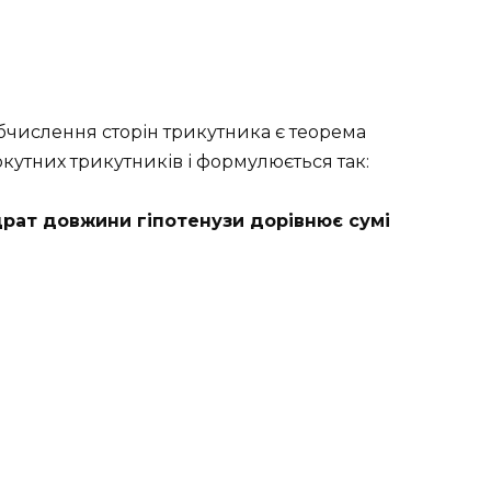
бчислення сторін трикутника є теорема
кутних трикутників і формулюється так:
рат довжини гіпотенузи дорівнює сумі