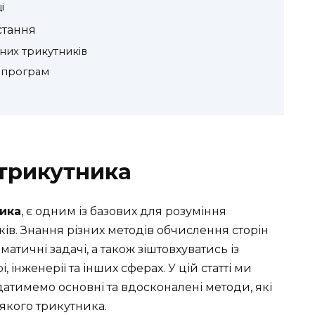
і
стання
них трикутників
 програм
 трикутника
ника
, є одним із базових для розуміння
ів. Знання різних методів обчислення сторін
тичні задачі, а також зіштовхуватись із
інженерії та інших сферах. У цій статті ми
атимемо основні та вдосконалені методи, які
якого трикутника.