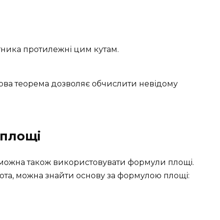
тника протилежні цим кутам.
сова теорема дозволяє обчислити невідому
 площі
можна також використовувати формули площі.
ота, можна знайти основу за формулою площі: