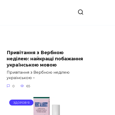
Привітання з Вербною
неділею: найкращі побажання
українською мовою
Привітання з Вербною неділею
українською –
0
65
ЗДОРОВ'Я