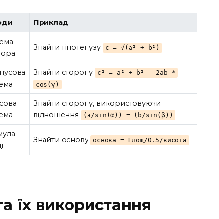
оди
Приклад
ема
Знайти гіпотенузу
c = √(a² + b²)
гора
нусова
Знайти сторону
c² = a² + b² - 2ab *
ема
cos(γ)
сова
Знайти сторону, використовуючи
ема
відношення
(a/sin(α)) = (b/sin(β))
мула
Знайти основу
основа = Площ/0.5/висота
і
та їх використання