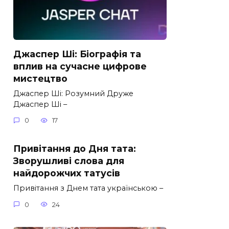
Джаспер Ші: Біографія та
вплив на сучасне цифрове
мистецтво
Джаспер Ші: Розумний Друже
Джаспер Ші –
0
17
Привітання до Дня тата:
Зворушливі слова для
найдорожчих татусів
Привітання з Днем тата українською –
0
24