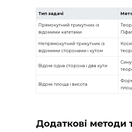
Тип задачі
Мет
Прямокутний трикутник із
Теор
відомими катетами
Піфа
Непрямокутний трикутник із
Коси
відомими сторонами і кутом
теор
Сину
Відомі одна сторона і два кути
теор
Фор
Відомі площа і висота
площ
Додаткові методи 