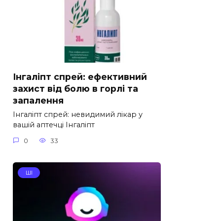
Інгаліпт спрей: ефективний
захист від болю в горлі та
запалення
Інгаліпт спрей: невидимий лікар у
вашій аптечці Інгаліпт
0
33
ШІ