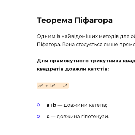
Теорема Піфагора
Одним із найвідоміших методів для о
Піфагора. Вона стосується лише прямо
Для прямокутного трикутника квад
квадратів довжин катетів:
a² + b² = c²
a
і
b
— довжини катетів;
c
— довжина гіпотенузи.