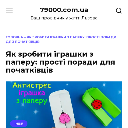
Перейти
79000.com.ua
до
вмісту
Ваш провідник у житті Львова
ГОЛОВНА
»
ЯК ЗРОБИТИ ІГРАШКИ З ПАПЕРУ: ПРОСТІ ПОРАДИ
ДЛЯ ПОЧАТКІВЦІВ
Як зробити іграшки з
паперу: прості поради для
початківців
ІНШЕ