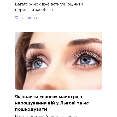
Багато жінок вже встигли оцінити
переваги засобів з
0
19
Як знайти «свого» майстра з
нарощування вій у Львові та не
пошкодувати
Мрію про густі й довгі вії, що не