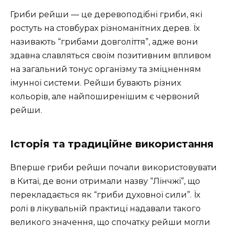
Гриби рейши — це деревоподібні гриби, які
ростуть на стовбурах різноманітних дерев. Їх
називають “грибами довголіття”, адже вони
здавна славляться своїм позитивним впливом
на загальний тонус організму та зміцненням
імунної системи. Рейши бувають різних
кольорів, але найпоширенішим є червоний
рейши.
Історія та традиційне використання
Вперше гриби рейши почали використовувати
в Китаї, де вони отримали назву “Лінчжі”, що
перекладається як “гриби духовної сили”. Їх
ролі в лікувальній практиці надавали такого
великого значення, що спочатку рейши могли