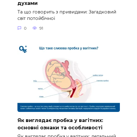
духами
Та що говорить з привидами: Загадковий
світ потойбічної
0
91
Як виглядає пробка у вагітних:
основні ознаки та особливості
Як виглядає пробка у вагітних: детальний