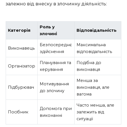
залежно від внеску в злочинну діяльність:
Роль у
Категорія
Відповідальність
злочині
Безпосереднє
Максимальна
Виконавець
здійснення
відповідальність
Планування та
Подібна до
Організатор
керування
виконавця
Менша за
Мотивування
Підбурювач
виконавця, але
до злочину
вагома
Часто менша, але
Допомога при
Посібник
залежить від
виконанні
ситуації