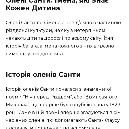
Олені Санти: Імена, які Знає
Кожен Дитина
Олені Санти та їх імена є невід’ємною частиною
різдвяної культури, на яку з нетерпінням
чекають діти та дорослі по всьому світу. Їхня
історія багата, а імена кожного з них виразно
символізують дух свята.
Історія оленів Санти
Історія оленів Санти почалася зі знаменитої
поеми “Ніч перед Різдвом”, або “Візит святого
Миколая”, що вперше була опублікована у 1823
році. Саме в цій поемі вперше згадуються вісім
чарівних оленів, які допомагають Санта-Клаусу
доставляти подарунки по всьому світу.