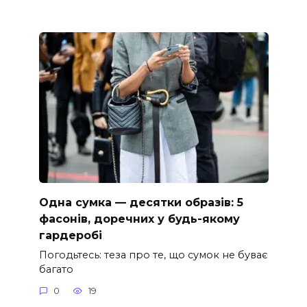
Одна сумка — десятки образів: 5
фасонів, доречних у будь-якому
гардеробі
Погодьтесь: теза про те, що сумок не буває
багато
0
19