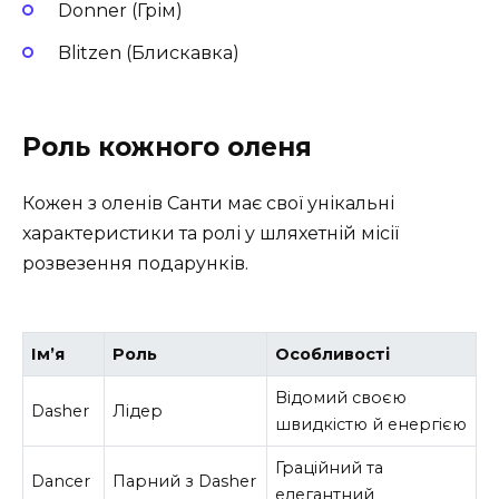
Donner (Грім)
Blitzen (Блискавка)
Роль кожного оленя
Кожен з оленів Санти має свої унікальні
характеристики та ролі у шляхетній місії
розвезення подарунків.
Ім’я
Роль
Особливості
Відомий своєю
Dasher
Лідер
швидкістю й енергією
Граційний та
Dancer
Парний з Dasher
елегантний