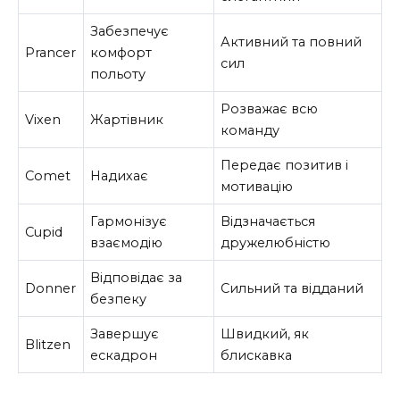
Забезпечує
Активний та повний
Prancer
комфорт
сил
польоту
Розважає всю
Vixen
Жартівник
команду
Передає позитив і
Comet
Надихає
мотивацію
Гармонізує
Відзначається
Cupid
взаємодію
дружелюбністю
Відповідає за
Donner
Сильний та відданий
безпеку
Завершує
Швидкий, як
Blitzen
ескадрон
блискавка