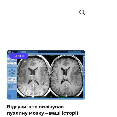
СТАТТІ
Відгуки: хто вилікував
пухлину мозку – ваші історії