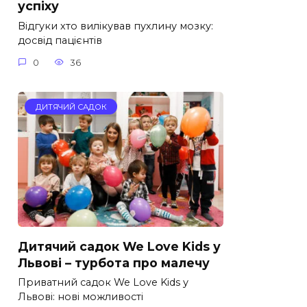
успіху
Відгуки хто вилікував пухлину мозку:
досвід пацієнтів
0
36
ДИТЯЧИЙ САДОК
Дитячий садок We Love Kids у
Львові – турбота про малечу
Приватний садок We Love Kids у
Львові: нові можливості