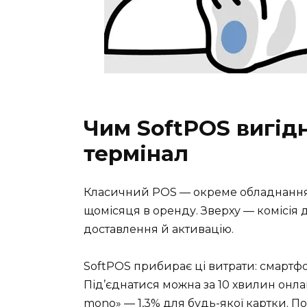
Чим SoftPOS вигід
термінал
Класичний POS — окреме обладнання ві
щомісяця в оренду. Зверху — комісія д
доставлення й активацію.
SoftPOS прибирає ці витрати: смартф
Під’єднатися можна за 10 хвилин онлай
mono» — 1,3% для будь-якої картки. П