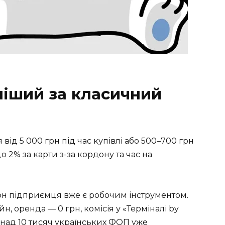
ніший за класичний
д 5 000 грн під час купівлі або 500–700 грн
о 2% за карти з-за кордону та час на
он підприємця вже є робочим інструментом.
н, оренда — 0 грн, комісія у «Терміналі by
онад 10 тисяч українських ФОП уже