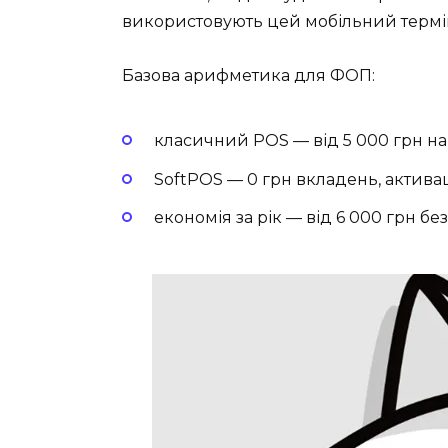
використовують цей мобільний термі
Базова арифметика для ФОП:
класичний POS — від 5 000 грн на 
SoftPOS — 0 грн вкладень, активац
економія за рік — від 6 000 грн бе