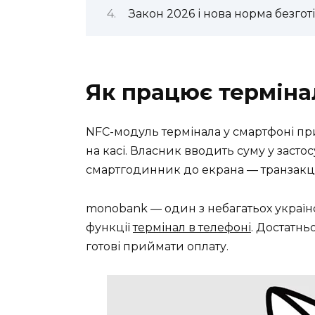
Закон 2026 і нова норма безгот
Як працює терміна
NFC-модуль термінала у смартфоні пр
на касі. Власник вводить суму у засто
смартгодинник до екрана — транзакці
monobank — один з небагатьох українс
функції
термінал в телефоні
. Достатнь
готові приймати оплату.