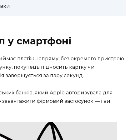
івки
л у смартфоні
иймає платіж напряму, без окремого пристрою
сунку, покупець підносить картку чи
я завершується за пару секунд.
ьких банків, який Apple авторизувала для
о завантажити фірмовий застосунок — і ви