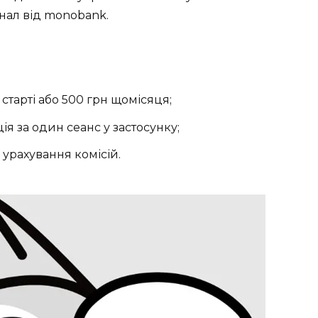
нал від monobank.
старті або 500 грн щомісяця;
ія за один сеанс у застосунку;
з урахування комісій.