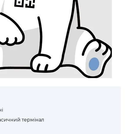
ні
асичний термінал