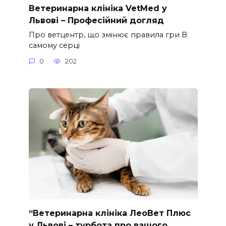
Ветеринарна клініка VetMed у
Львові – Професійний догляд
Про ветцентр, що змінює правила гри В
самому серці
0
202
“Ветеринарна клініка ЛеоВет Плюс
у Львові – турбота про вашого