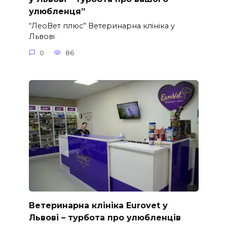
улюбленця”
“ЛеоВет плюс” Ветеринарна клініка у
Львові
0
86
Ветеринарна клініка Eurovet у
Львові – турбота про улюбленців